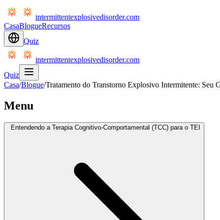
intermittentexplosivedisorder.com
Casa
Blogue
Recursos
Quiz
intermittentexplosivedisorder.com
Quiz
Casa
/
Blogue
/
Tratamento do Transtorno Explosivo Intermitente: Seu 
Menu
Entendendo a Terapia Cognitivo-Comportamental (TCC) para o TEI