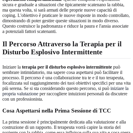
sicura e graduale a situazioni che tipicamente scatenano la rabbia,
ma questa volta, si sarà armati delle proprie nuove capacità di
coping. L'obiettivo è praticare le nuove risposte in modo controllato,
dimostrando di poter gestire queste situazioni in modo diverso.
Questo costruisce la padronanza e riduce la paura e l'ansia associate
a potenziali fattori scatenanti.
Il Percorso Attraverso la Terapia per il
Disturbo Esplosivo Intermittente
Iniziare la
terapia per il disturbo esplosivo intermittente
può
sembrare intimidatorio, ma sapere cosa aspettarsi può facilitare il
processo. Il percorso è una collaborazione tra te e il tuo terapeuta,
focalizzata sul raggiungimento dei tuoi obiettivi specifici per una vita
più serena. Se si sta considerando questo percorso, si può
iniziare la
propria valutazione
per raccogliere intuizioni personali da discutere
con un professionista.
Cosa Aspettarsi nella Prima Sessione di TCC
La prima sessione è principalmente dedicata alla valutazione e alla
costruzione di un rapporto. Il terapeuta vorrà capire la storia del
paziente con la rabbia, come essa influisce sulla sua vita e cosa spera