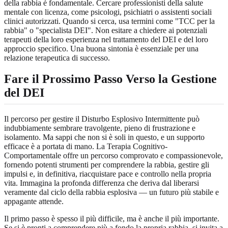
della rabbia è fondamentale. Cercare professionisti della salute
mentale con licenza, come psicologi, psichiatri o assistenti sociali
clinici autorizzati. Quando si cerca, usa termini come "TCC per la
rabbia" o "specialista DEI". Non esitare a chiedere ai potenziali
terapeuti della loro esperienza nel trattamento del DEI e del loro
approccio specifico. Una buona sintonia è essenziale per una
relazione terapeutica di successo.
Fare il Prossimo Passo Verso la Gestione
del DEI
Il percorso per gestire il Disturbo Esplosivo Intermittente può
indubbiamente sembrare travolgente, pieno di frustrazione e
isolamento. Ma sappi che non si è soli in questo, e un supporto
efficace è a portata di mano. La Terapia Cognitivo-
Comportamentale offre un percorso comprovato e compassionevole,
fornendo potenti strumenti per comprendere la rabbia, gestire gli
impulsi e, in definitiva, riacquistare pace e controllo nella propria
vita. Immagina la profonda differenza che deriva dal liberarsi
veramente dal ciclo della rabbia esplosiva — un futuro più stabile e
appagante attende.
Il primo passo è spesso il più difficile, ma è anche il più importante.
Se si è pronti a comprendere più a fondo la propria rabbia, si invita a