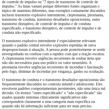
de controle de impulso ou "7 tipos de transtorno de controle de
impulso." As listas variam porque diferentes fontes organizam o
tópico de maneiras diferentes, mas exemplos comumente discutidos
incluem transtorno explosivo intermitente, cleptomania, piromania,
transtorno de conduta, transtorno desafiador oposicionista, outro
transtorno disruptivo, de controle de impulso e de conduta
especificado, e transtorno disruptivo, de controle de impulso e de
conduta não especificado.
O transtorno explosivo intermitente é especialmente relevante
quando o padrão central envolve explosões repetidas de raiva
desproporcionais à situação. A pessoa pode posteriormente se sentir
envergonhada ou confusa com a rapidez com que a reação escalou.
A cleptomania envolve urgências recorrentes de roubar itens que
não são necessários para uso prático ou valor monetário. A
piromania envolve urgências recorrentes de incendiar e fascinação
pelo fogo, distintas de incendiar por vingança, ganho ou ocultação.
O transtorno de conduta e o transtorno desafiador oposicionista são
frequentemente discutidos no contexto infantil e adolescente. Eles
envolvem padrões comportamentais persistentes, não uma única má
decisão. Os termos "outro especificado" e "não especificado" são
usados quando sintomas clinicamente significativos não
correspondem claramente a uma categoria mais específica ou
quando não há informação suficiente para ser mais preciso.