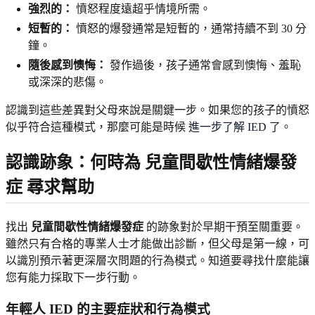
強烈的：
憤怒程度遠超乎情境所需。
短暫的：
憤怒的爆發通常是短暫的，通常持續不到 30 分
鐘。
隨後感到懊悔：
發作過後，孩子通常會感到懊悔、羞恥
或深深的悲傷。
認識到這些差異對父母來說是關鍵一步。如果您的孩子的憤怒
似乎符合這種模式，那麼可能是時候
進一步了解 IED
了。
認識跡象：何時為
兒童間歇性情緒爆發
症
尋求幫助
找出
兒童間歇性情緒爆發症
的跡象對於早期干預至關重要。
雖然只有合格的專業人士才能做出診斷，但父母是第一線，可
以識別預示著更深層次問題的行為模式。知道要尋找什麼能讓
您有能力採取下一步行動。
年輕人 IED 的主要症狀和行為模式