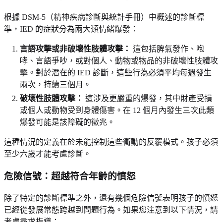
根據 DSM-5（精神疾病診斷與統計手冊）中概述的診斷標
準，IED 的症狀分為兩大類情緒爆發：
言語攻擊或非破壞性肢體攻擊：
這包括脾氣發作、咆
哮、言語爭吵，或對個人、動物或物品的非破壞性肢體攻
擊。對於潛在的 IED 診斷，這些行為必須平均每週發生
兩次，持續三個月。
破壞性肢體攻擊：
這涉及更嚴重的爆發，其中財產受損
或個人或動物受到身體傷害。在 12 個月內發生三次此類
爆發可能是該障礙的徵兆。
這種情況的定義在於未能控制這些衝動的反覆模式。孩子必須
至少六歲才能考慮診斷。
危險信號：超越符合年齡的憤怒
除了特定的診斷標準之外，還有幾個危險信號表明孩子的憤怒
已經從發展常態跨越到問題行為。如果您注意到以下情況，請
考慮尋求指導：