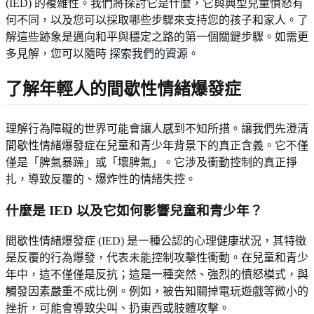
(IED) 的複雜性。我們將探討它是什麼，它與典型兒童憤怒有
何不同，以及您可以採取哪些步驟來支持您的孩子和家人。了
解這些跡象是邁向和平與穩定之路的第一個關鍵步驟。如需更
多見解，您可以隨時
探索我們的資源
。
了解年輕人的間歇性情緒爆發症
理解行為障礙的世界可能會讓人感到不知所措。讓我們先澄清
間歇性情緒爆發症在兒童和青少年背景下的真正含義。它不僅
僅是「脾氣暴躁」或「壞脾氣」。它涉及衝動控制的真正掙
扎，導致反覆的、爆炸性的情緒失控。
什麼是 IED 以及它如何影響兒童和青少年？
間歇性情緒爆發症 (IED) 是一種公認的心理健康狀況，其特徵
是反覆的行為爆發，代表未能控制攻擊性衝動。在兒童和青少
年中，這不僅僅是反抗；這是一種突然、強烈的憤怒模式，與
觸發因素嚴重不成比例。例如，被告知關掉電玩遊戲等微小的
挫折，可能會導致尖叫、扔東西或肢體攻擊。