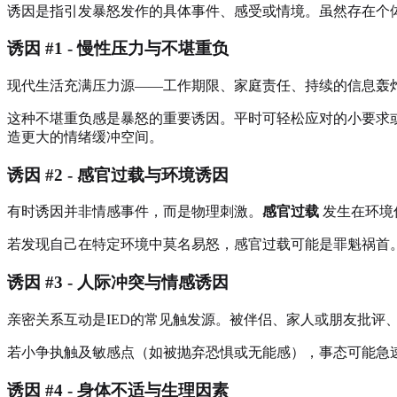
诱因是指引发暴怒发作的具体事件、感受或情境。虽然存在个体
诱因 #1 - 慢性压力与不堪重负
现代生活充满压力源——工作期限、家庭责任、持续的信息轰
这种不堪重负感是暴怒的重要诱因。平时可轻松应对的小要求
造更大的情绪缓冲空间。
诱因 #2 - 感官过载与环境诱因
有时诱因并非情感事件，而是物理刺激。
感官过载
发生在环境
若发现自己在特定环境中莫名易怒，感官过载可能是罪魁祸首
诱因 #3 - 人际冲突与情感诱因
亲密关系互动是IED的常见触发源。被伴侣、家人或朋友批评
若小争执触及敏感点（如被抛弃恐惧或无能感），事态可能急
诱因 #4 - 身体不适与生理因素