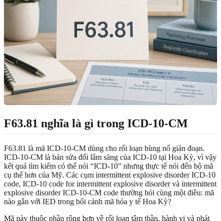
F63.81 nghĩa là gì trong ICD-10-CM
F63.81 là mã ICD-10-CM dùng cho rối loạn bùng nổ gián đoạn.
ICD-10-CM là bản sửa đổi lâm sàng của ICD-10 tại Hoa Kỳ, vì vậy
kết quả tìm kiếm có thể nói “ICD-10” nhưng thực tế nói đến bộ mã
cụ thể hơn của Mỹ. Các cụm intermittent explosive disorder ICD-10
code, ICD-10 code for intermittent explosive disorder và intermittent
explosive disorder ICD-10-CM code thường hỏi cùng một điều: mã
nào gắn với IED trong bối cảnh mã hóa y tế Hoa Kỳ?
Mã này thuộc phần rộng hơn về rối loạn tâm thần, hành vi và phát