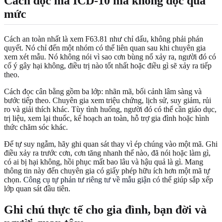
Cách đọc mã ICD-10 mà không đọc quá
mức
Cách an toàn nhất là xem F63.81 như chỉ dấu, không phải phán
quyết. Nó chỉ đến một nhóm có thể liên quan sau khi chuyên gia
xem xét mẫu. Nó không nói vì sao cơn bùng nổ xảy ra, người đó có
cố ý gây hại không, điều trị nào tốt nhất hoặc điều gì sẽ xảy ra tiếp
theo.
Cách đọc cân bằng gồm ba lớp: nhãn mã, bối cảnh lâm sàng và
bước tiếp theo. Chuyên gia xem triệu chứng, lịch sử, suy giảm, rủi
ro và giải thích khác. Tùy tình huống, người đó có thể cần giáo dục,
trị liệu, xem lại thuốc, kế hoạch an toàn, hỗ trợ gia đình hoặc hình
thức chăm sóc khác.
Để tự suy ngẫm, hãy ghi quan sát thay vì ép chúng vào một mã. Ghi
điều xảy ra trước cơn, cơn tăng nhanh thế nào, đã nói hoặc làm gì,
có ai bị hại không, hồi phục mất bao lâu và hậu quả là gì. Mang
thông tin này đến chuyên gia có giấy phép hữu ích hơn một mã tự
chọn.
Công cụ tự phản tư riêng tư về mẫu giận
có thể giúp sắp xếp
lớp quan sát đầu tiên.
Ghi chú thực tế cho gia đình, bạn đời và