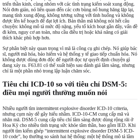
triển thần kinh, cùng nhóm với các tình trạng kiểm soát xung động.
Nói đơn giản, nó liên quan đến các cơn bùng nổ hung hăng lặp lại,
mang tính xung động, không tương xứng với tình huống và không
được lên kế hoạch để đạt lợi ích. Bản thân mã không nói hết câu
chuyện: không mô tả mức độ nặng, yếu tố kích hoạt gần đây, vấn đề
đi kèm, nguy cơ an toàn, nhu cầu điều trị hoặc khả năng có giải
thích khác phù hợp hơn.
Sự phân biệt này quan trọng vì mã là công cụ ghi chép. Nó giúp bác
sĩ, người mã hóa, bảo hiểm và hệ thống y tế giao tiếp chuẩn hóa. Nó
không được dùng đơn độc để người đọc tự quyết định chuyện gì
đang xảy ra. F63.81 có thể xuất hiện sau đánh giá lâm sàng, nhưng
chỉ là một phần nhỏ trong lập luận chăm sóc.
Tiêu chí ICD-10 so với tiêu chí DSM-5:
điều mọi người thường muốn nói
Nhiều người tìm intermittent explosive disorder ICD-10 criteria,
nhưng cụm này dễ gây hiểu nhầm. ICD-10-CM cung cấp mã và
nhãn mã. DSM-5 cung cấp tiêu chí lâm sàng được dùng rộng rãi ở
Hoa Kỳ cho nhiều tình trạng sức khỏe tâm thần, bao gồm IED. Khi
người tìm kiếm ghép “intermittent explosive disorder DSM-5 ICD-
10 code”, họ thường so sánh hai hệ thống: một hệ thống mô tả lâm