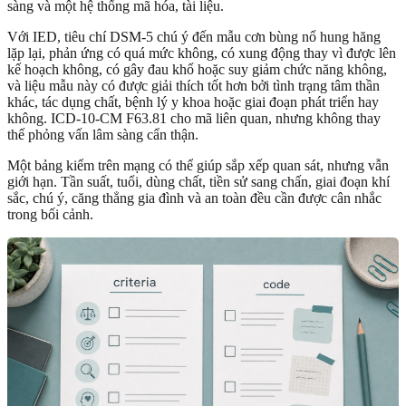
sàng và một hệ thống mã hóa, tài liệu.
Với IED, tiêu chí DSM-5 chú ý đến mẫu cơn bùng nổ hung hăng
lặp lại, phản ứng có quá mức không, có xung động thay vì được lên
kế hoạch không, có gây đau khổ hoặc suy giảm chức năng không,
và liệu mẫu này có được giải thích tốt hơn bởi tình trạng tâm thần
khác, tác dụng chất, bệnh lý y khoa hoặc giai đoạn phát triển hay
không. ICD-10-CM F63.81 cho mã liên quan, nhưng không thay
thế phỏng vấn lâm sàng cẩn thận.
Một bảng kiểm trên mạng có thể giúp sắp xếp quan sát, nhưng vẫn
giới hạn. Tần suất, tuổi, dùng chất, tiền sử sang chấn, giai đoạn khí
sắc, chú ý, căng thẳng gia đình và an toàn đều cần được cân nhắc
trong bối cảnh.