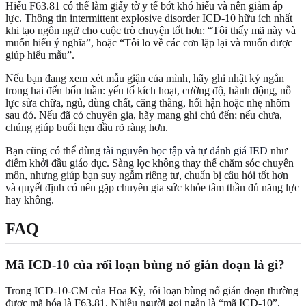
Hiểu F63.81 có thể làm giấy tờ y tế bớt khó hiểu và nên giảm áp
lực. Thông tin intermittent explosive disorder ICD-10 hữu ích nhất
khi tạo ngôn ngữ cho cuộc trò chuyện tốt hơn: “Tôi thấy mã này và
muốn hiểu ý nghĩa”, hoặc “Tôi lo về các cơn lặp lại và muốn được
giúp hiểu mẫu”.
Nếu bạn đang xem xét mẫu giận của mình, hãy ghi nhật ký ngắn
trong hai đến bốn tuần: yếu tố kích hoạt, cường độ, hành động, nỗ
lực sửa chữa, ngủ, dùng chất, căng thẳng, hối hận hoặc nhẹ nhõm
sau đó. Nếu đã có chuyên gia, hãy mang ghi chú đến; nếu chưa,
chúng giúp buổi hẹn đầu rõ ràng hơn.
Bạn cũng có thể dùng
tài nguyên học tập và tự đánh giá IED
như
điểm khởi đầu giáo dục. Sàng lọc không thay thế chăm sóc chuyên
môn, nhưng giúp bạn suy ngẫm riêng tư, chuẩn bị câu hỏi tốt hơn
và quyết định có nên gặp chuyên gia sức khỏe tâm thần đủ năng lực
hay không.
FAQ
Mã ICD-10 của rối loạn bùng nổ gián đoạn là gì?
Trong ICD-10-CM của Hoa Kỳ, rối loạn bùng nổ gián đoạn thường
được mã hóa là F63.81. Nhiều người gọi ngắn là “mã ICD-10”,