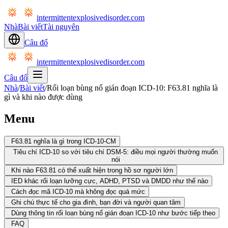
intermittentexplosivedisorder.com
Nhà
Bài viết
Tài nguyên
Câu đố
intermittentexplosivedisorder.com
Câu đố
Nhà
/
Bài viết
/
Rối loạn bùng nổ gián đoạn ICD-10: F63.81 nghĩa là
gì và khi nào được dùng
Menu
F63.81 nghĩa là gì trong ICD-10-CM
Tiêu chí ICD-10 so với tiêu chí DSM-5: điều mọi người thường muốn
nói
Khi nào F63.81 có thể xuất hiện trong hồ sơ người lớn
IED khác rối loạn lưỡng cực, ADHD, PTSD và DMDD như thế nào
Cách đọc mã ICD-10 mà không đọc quá mức
Ghi chú thực tế cho gia đình, bạn đời và người quan tâm
Dùng thông tin rối loạn bùng nổ gián đoạn ICD-10 như bước tiếp theo
FAQ