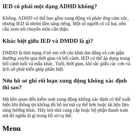
IED có phải một dạng ADHD không?
Không. ADHD có thể bao gồm xung động và phản ứng cảm xúc,
nhưng IED là nhóm lâm sàng riêng. Một số người có cả hai, nên
cần xem xét chuyên môn cẩn thận.
Khác biệt giữa IED và DMDD là gì?
DMDD là tình trạng ở trẻ em với cáu kỉnh dai dẳng và cơn giận
thường xuyên qua thời gian và bối cảnh. IED có thể áp dụng trong
bối cảnh tuổi và mẫu khác. Tuổi, thời gian, khí sắc giữa các cơn và
lịch sử phát triển giúp phân biệt.
Nếu hồ sơ ghi rối loạn xung động không xác định
thì sao?
Mã liên quan đến kiểm soát xung động không xác định có thể xuất
hiện khi thông tin không đủ hỗ trợ mã cụ thể hơn hoặc tài liệu lâm
sàng hướng khác. Hãy hỏi nhà cung cấp hoặc bộ phận thanh toán
mã đó nghĩa là gì trong hồ sơ cụ thể.
Menu