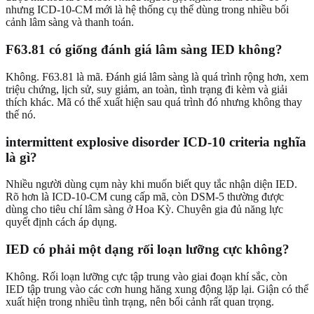
nhưng ICD-10-CM mới là hệ thống cụ thể dùng trong nhiều bối
cảnh lâm sàng và thanh toán.
F63.81 có giống đánh giá lâm sàng IED không?
Không. F63.81 là mã. Đánh giá lâm sàng là quá trình rộng hơn, xem
triệu chứng, lịch sử, suy giảm, an toàn, tình trạng đi kèm và giải
thích khác. Mã có thể xuất hiện sau quá trình đó nhưng không thay
thế nó.
intermittent explosive disorder ICD-10 criteria nghĩa
là gì?
Nhiều người dùng cụm này khi muốn biết quy tắc nhận diện IED.
Rõ hơn là ICD-10-CM cung cấp mã, còn DSM-5 thường được
dùng cho tiêu chí lâm sàng ở Hoa Kỳ. Chuyên gia đủ năng lực
quyết định cách áp dụng.
IED có phải một dạng rối loạn lưỡng cực không?
Không. Rối loạn lưỡng cực tập trung vào giai đoạn khí sắc, còn
IED tập trung vào các cơn hung hăng xung động lặp lại. Giận có thể
xuất hiện trong nhiều tình trạng, nên bối cảnh rất quan trọng.