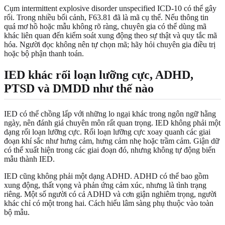
Cụm intermittent explosive disorder unspecified ICD-10 có thể gây
rối. Trong nhiều bối cảnh, F63.81 đã là mã cụ thể. Nếu thông tin
quá mơ hồ hoặc mẫu không rõ ràng, chuyên gia có thể dùng mã
khác liên quan đến kiểm soát xung động theo sự thật và quy tắc mã
hóa. Người đọc không nên tự chọn mã; hãy hỏi chuyên gia điều trị
hoặc bộ phận thanh toán.
IED khác rối loạn lưỡng cực, ADHD,
PTSD và DMDD như thế nào
IED có thể chồng lấp với những lo ngại khác trong ngôn ngữ hằng
ngày, nên đánh giá chuyên môn rất quan trọng. IED không phải một
dạng rối loạn lưỡng cực. Rối loạn lưỡng cực xoay quanh các giai
đoạn khí sắc như hưng cảm, hưng cảm nhẹ hoặc trầm cảm. Giận dữ
có thể xuất hiện trong các giai đoạn đó, nhưng không tự động biến
mẫu thành IED.
IED cũng không phải một dạng ADHD. ADHD có thể bao gồm
xung động, thất vọng và phản ứng cảm xúc, nhưng là tình trạng
riêng. Một số người có cả ADHD và cơn giận nghiêm trọng, người
khác chỉ có một trong hai. Cách hiểu lâm sàng phụ thuộc vào toàn
bộ mẫu.