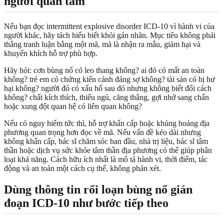
người quan tâm
Nếu bạn đọc intermittent explosive disorder ICD-10 vì hành vi của
người khác, hãy tách hiểu biết khỏi gán nhãn. Mục tiêu không phải
thắng tranh luận bằng một mã, mà là nhận ra mẫu, giảm hại và
khuyến khích hỗ trợ phù hợp.
Hãy hỏi: cơn bùng nổ có leo thang không? ai đó có mất an toàn
không? trẻ em có chứng kiến cảnh đáng sợ không? tài sản có bị hư
hại không? người đó có xấu hổ sau đó nhưng không biết đổi cách
không? chất kích thích, thiếu ngủ, căng thẳng, gợi nhớ sang chấn
hoặc xung đột quan hệ có liên quan không?
Nếu có nguy hiểm tức thì, hỗ trợ khẩn cấp hoặc khủng hoảng địa
phương quan trọng hơn đọc về mã. Nếu vấn đề kéo dài nhưng
không khẩn cấp, bác sĩ chăm sóc ban đầu, nhà trị liệu, bác sĩ tâm
thần hoặc dịch vụ sức khỏe tâm thần địa phương có thể giúp phân
loại khả năng. Cách hữu ích nhất là mô tả hành vi, thời điểm, tác
động và an toàn một cách cụ thể, không phán xét.
Dùng thông tin rối loạn bùng nổ gián
đoạn ICD-10 như bước tiếp theo