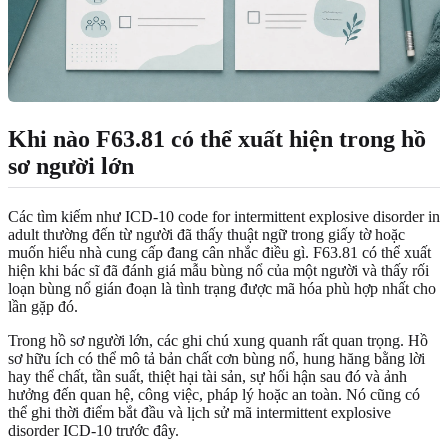
Khi nào F63.81 có thể xuất hiện trong hồ
sơ người lớn
Các tìm kiếm như ICD-10 code for intermittent explosive disorder in
adult thường đến từ người đã thấy thuật ngữ trong giấy tờ hoặc
muốn hiểu nhà cung cấp đang cân nhắc điều gì. F63.81 có thể xuất
hiện khi bác sĩ đã đánh giá mẫu bùng nổ của một người và thấy rối
loạn bùng nổ gián đoạn là tình trạng được mã hóa phù hợp nhất cho
lần gặp đó.
Trong hồ sơ người lớn, các ghi chú xung quanh rất quan trọng. Hồ
sơ hữu ích có thể mô tả bản chất cơn bùng nổ, hung hăng bằng lời
hay thể chất, tần suất, thiệt hại tài sản, sự hối hận sau đó và ảnh
hưởng đến quan hệ, công việc, pháp lý hoặc an toàn. Nó cũng có
thể ghi thời điểm bắt đầu và lịch sử mã intermittent explosive
disorder ICD-10 trước đây.