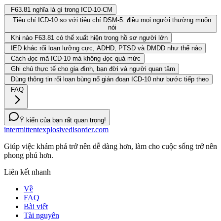
F63.81 nghĩa là gì trong ICD-10-CM
Tiêu chí ICD-10 so với tiêu chí DSM-5: điều mọi người thường muốn
nói
Khi nào F63.81 có thể xuất hiện trong hồ sơ người lớn
IED khác rối loạn lưỡng cực, ADHD, PTSD và DMDD như thế nào
Cách đọc mã ICD-10 mà không đọc quá mức
Ghi chú thực tế cho gia đình, bạn đời và người quan tâm
Dùng thông tin rối loạn bùng nổ gián đoạn ICD-10 như bước tiếp theo
FAQ
Ý kiến của bạn rất quan trọng!
intermittentexplosivedisorder.com
Giúp việc khám phá trở nên dễ dàng hơn, làm cho cuộc sống trở nên
phong phú hơn.
Liên kết nhanh
Về
FAQ
Bài viết
Tài nguyên