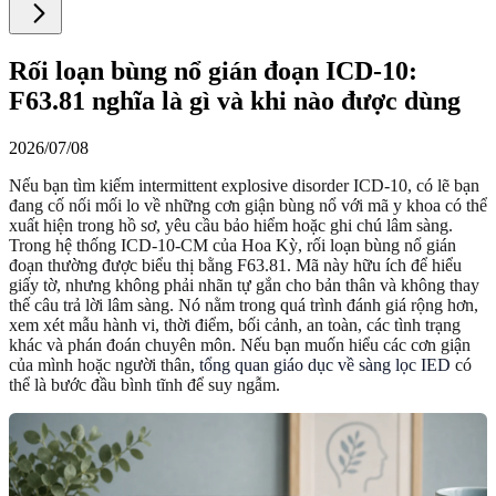
Rối loạn bùng nổ gián đoạn ICD-10:
F63.81 nghĩa là gì và khi nào được dùng
2026/07/08
Nếu bạn tìm kiếm intermittent explosive disorder ICD-10, có lẽ bạn
đang cố nối mối lo về những cơn giận bùng nổ với mã y khoa có thể
xuất hiện trong hồ sơ, yêu cầu bảo hiểm hoặc ghi chú lâm sàng.
Trong hệ thống ICD-10-CM của Hoa Kỳ, rối loạn bùng nổ gián
đoạn thường được biểu thị bằng F63.81. Mã này hữu ích để hiểu
giấy tờ, nhưng không phải nhãn tự gắn cho bản thân và không thay
thế câu trả lời lâm sàng. Nó nằm trong quá trình đánh giá rộng hơn,
xem xét mẫu hành vi, thời điểm, bối cảnh, an toàn, các tình trạng
khác và phán đoán chuyên môn. Nếu bạn muốn hiểu các cơn giận
của mình hoặc người thân,
tổng quan giáo dục về sàng lọc IED
có
thể là bước đầu bình tĩnh để suy ngẫm.