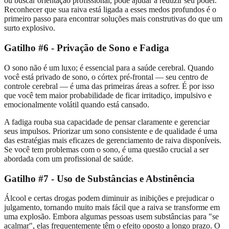
ou buscar orientação profissional, pode ajudar a reduzir seu poder.
Reconhecer que sua raiva está ligada a esses medos profundos é o
primeiro passo para encontrar soluções mais construtivas do que um
surto explosivo.
Gatilho #6 - Privação de Sono e Fadiga
O sono não é um luxo; é essencial para a saúde cerebral. Quando
você está privado de sono, o córtex pré-frontal — seu centro de
controle cerebral — é uma das primeiras áreas a sofrer. É por isso
que você tem maior probabilidade de ficar irritadiço, impulsivo e
emocionalmente volátil quando está cansado.
A fadiga rouba sua capacidade de pensar claramente e gerenciar
seus impulsos. Priorizar um sono consistente e de qualidade é uma
das estratégias mais eficazes de gerenciamento de raiva disponíveis.
Se você tem problemas com o sono, é uma questão crucial a ser
abordada com um profissional de saúde.
Gatilho #7 - Uso de Substâncias e Abstinência
Álcool e certas drogas podem diminuir as inibições e prejudicar o
julgamento, tornando muito mais fácil que a raiva se transforme em
uma explosão. Embora algumas pessoas usem substâncias para "se
acalmar", elas frequentemente têm o efeito oposto a longo prazo. O