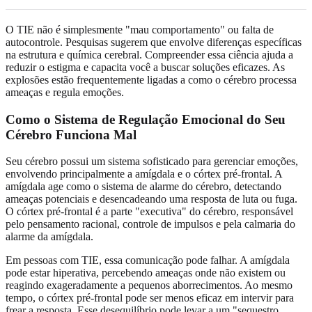
O TIE não é simplesmente "mau comportamento" ou falta de
autocontrole. Pesquisas sugerem que envolve diferenças específicas
na estrutura e química cerebral. Compreender essa ciência ajuda a
reduzir o estigma e capacita você a buscar soluções eficazes. As
explosões estão frequentemente ligadas a como o cérebro processa
ameaças e regula emoções.
Como o Sistema de Regulação Emocional do Seu
Cérebro Funciona Mal
Seu cérebro possui um sistema sofisticado para gerenciar emoções,
envolvendo principalmente a amígdala e o córtex pré-frontal. A
amígdala age como o sistema de alarme do cérebro, detectando
ameaças potenciais e desencadeando uma resposta de luta ou fuga.
O córtex pré-frontal é a parte "executiva" do cérebro, responsável
pelo pensamento racional, controle de impulsos e pela calmaria do
alarme da amígdala.
Em pessoas com TIE, essa comunicação pode falhar. A amígdala
pode estar hiperativa, percebendo ameaças onde não existem ou
reagindo exageradamente a pequenos aborrecimentos. Ao mesmo
tempo, o córtex pré-frontal pode ser menos eficaz em intervir para
frear a resposta. Esse desequilíbrio pode levar a um "sequestro