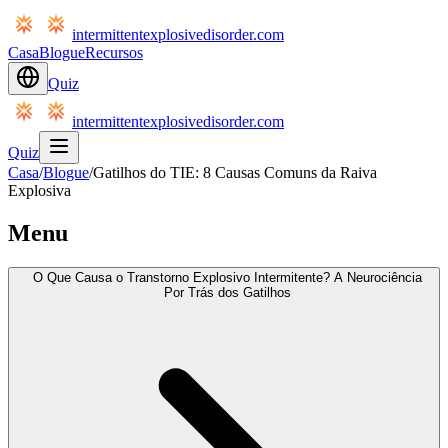
intermittentexplosivedisorder.com
Casa
Blogue
Recursos
Quiz
intermittentexplosivedisorder.com
Quiz
Casa
/
Blogue
/
Gatilhos do TIE: 8 Causas Comuns da Raiva
Explosiva
Menu
O Que Causa o Transtorno Explosivo Intermitente? A Neurociência
Por Trás dos Gatilhos