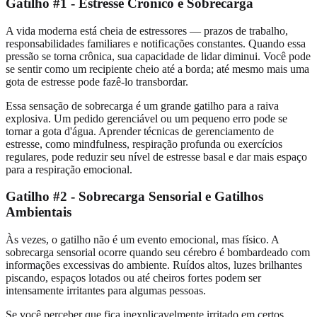
Gatilho #1 - Estresse Crônico e Sobrecarga
A vida moderna está cheia de estressores — prazos de trabalho,
responsabilidades familiares e notificações constantes. Quando essa
pressão se torna crônica, sua capacidade de lidar diminui. Você pode
se sentir como um recipiente cheio até a borda; até mesmo mais uma
gota de estresse pode fazê-lo transbordar.
Essa sensação de sobrecarga é um grande gatilho para a raiva
explosiva. Um pedido gerenciável ou um pequeno erro pode se
tornar a gota d'água. Aprender técnicas de gerenciamento de
estresse, como mindfulness, respiração profunda ou exercícios
regulares, pode reduzir seu nível de estresse basal e dar mais espaço
para a respiração emocional.
Gatilho #2 - Sobrecarga Sensorial e Gatilhos
Ambientais
Às vezes, o gatilho não é um evento emocional, mas físico. A
sobrecarga sensorial ocorre quando seu cérebro é bombardeado com
informações excessivas do ambiente. Ruídos altos, luzes brilhantes
piscando, espaços lotados ou até cheiros fortes podem ser
intensamente irritantes para algumas pessoas.
Se você perceber que fica inexplicavelmente irritado em certos