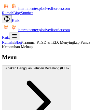
intermittentexplosivedisorder.com
Rumah
Blog
Sumber
Kuiz
intermittentexplosivedisorder.com
Kuiz
Rumah
/
Blog
/
Trauma, PTSD & IED: Menyingkap Punca
Kemarahan Meluap
Menu
Apakah Gangguan Letupan Berselang (IED)?