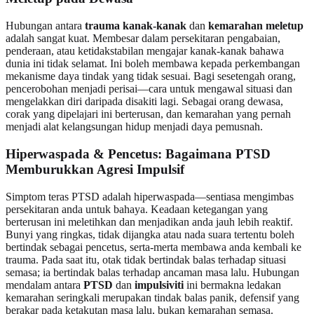
Hubungan antara
trauma kanak-kanak
dan
kemarahan meletup
adalah sangat kuat. Membesar dalam persekitaran pengabaian,
penderaan, atau ketidakstabilan mengajar kanak-kanak bahawa
dunia ini tidak selamat. Ini boleh membawa kepada perkembangan
mekanisme daya tindak yang tidak sesuai. Bagi sesetengah orang,
pencerobohan menjadi perisai—cara untuk mengawal situasi dan
mengelakkan diri daripada disakiti lagi. Sebagai orang dewasa,
corak yang dipelajari ini berterusan, dan kemarahan yang pernah
menjadi alat kelangsungan hidup menjadi daya pemusnah.
Hiperwaspada & Pencetus: Bagaimana PTSD
Memburukkan Agresi Impulsif
Simptom teras PTSD adalah hiperwaspada—sentiasa mengimbas
persekitaran anda untuk bahaya. Keadaan ketegangan yang
berterusan ini meletihkan dan menjadikan anda jauh lebih reaktif.
Bunyi yang ringkas, tidak dijangka atau nada suara tertentu boleh
bertindak sebagai pencetus, serta-merta membawa anda kembali ke
trauma. Pada saat itu, otak tidak bertindak balas terhadap situasi
semasa; ia bertindak balas terhadap ancaman masa lalu. Hubungan
mendalam antara
PTSD
dan
impulsiviti
ini bermakna ledakan
kemarahan seringkali merupakan tindak balas panik, defensif yang
berakar pada ketakutan masa lalu, bukan kemarahan semasa.