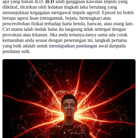
apa yang bukan IED.
IED
ialah gangguan kawalan impuls yang
diiktiraf, dicirikan oleh ledakan tingkah laku berulang yang
menunjukkan kegagalan mengawal impuls agresif. Episod ini boleh
berupa agresi lisan (mengamuk, bejatu, bertengkar) atau
pencerobohan fizikal terhadap harta benda, haiwan, atau orang lain.
Ciri utama ialah tindak balas itu langsung tidak setimpal dengan
provokasi atau tekanan. Jika anda tertanya-tanya sama ada corak
kemarahan anda sesuai dengan penerangan ini, langkah pertama
yang baik adalah untuk
mendapatkan pandangan awal
daripada
penilaian sulit.