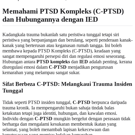
Memahami PTSD Kompleks (C-PTSD)
dan Hubungannya dengan IED
Kadangkala trauma bukanlah satu peristiwa tunggal tetapi siri
peristiwa yang berpanjangan dan berulang, seperti penderaan kanak-
kanak yang berterusan atau keganasan rumah tangga. Ini boleh
membawa kepada PTSD Kompleks (C-PTSD), keadaan yang
sangat mempengaruhi persepsi diri dan regulasi emosi seseorang.
Hubungan antara
PTSD kompleks
dan
IED
adalah penting, kerana
disregulasi emosi dalam
C-PTSD
menjadikan pengurusan
kemarahan yang melampau sangat sukar.
Sifat Berbeza C-PTSD: Melangkaui Trauma Insiden
Tunggal
Tidak seperti PTSD insiden tunggal,
C-PTSD
berpunca daripada
trauma kronik. Ia mempengaruhi bukan sahaja tindak balas
ketakutan tetapi juga identiti, hubungan, dan kawalan emosi.
Individu dengan
C-PTSD
mungkin bergelut dengan perasaan tidak
berharga dan mengalami kesukaran membentuk ikatan yang
selamat, yang boleh menambah lapisan kekecewaan dan
keputusasaan yang memicu ledakan kemarahan.