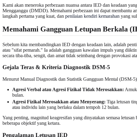
Kami akan meneroka perbezaan nuansa antara IED dan keadaan yang
Mengganggu (DMDD). Memahami perbezaan ini dapat membantu anda
langkah pertama yang kuat, dan
penilaian kendiri kemarahan
yang sul
Memahami Gangguan Letupan Berkala (I
Sebelum kita membandingkan IED dengan keadaan lain, adalah penti
atau "sifat pemarah." Ia adalah gangguan kawalan impuls yang diikti
secara tiba-tiba, sengit, dan amat tidak seimbang dengan provokasi at
Gejala Teras & Kriteria Diagnostik DSM-5
Menurut Manual Diagnostik dan Statistik Gangguan Mental (DSM-5
Agresi Verbal atau Agresi Fizikal Tidak Merosakkan:
Amukan
bulan.
Agresi Fizikal Merosakkan atau Menyerang:
Tiga letusan ti
atau individu lain yang berlaku dalam tempoh 12 bulan.
Yang penting, magnitud keagresifan yang dinyatakan semasa letusan b
beberapa objektif yang ketara.
Pengalaman Letusan IED