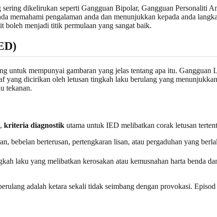
 sering dikelirukan seperti Gangguan Bipolar, Gangguan Personali
 memahami pengalaman anda dan menunjukkan kepada anda langkah-l
it boleh menjadi titik permulaan yang sangat baik.
ED)
ng untuk mempunyai gambaran yang jelas tentang apa itu. Gangguan 
raf yang dicirikan oleh letusan tingkah laku berulang yang menunjukka
au tekanan.
),
kriteria diagnostik
utama untuk IED melibatkan corak letusan tertent
, bebelan berterusan, pertengkaran lisan, atau pergaduhan yang berla
ngkah laku yang melibatkan kerosakan atau kemusnahan harta benda dan
erulang adalah ketara sekali tidak seimbang dengan provokasi. Episod 