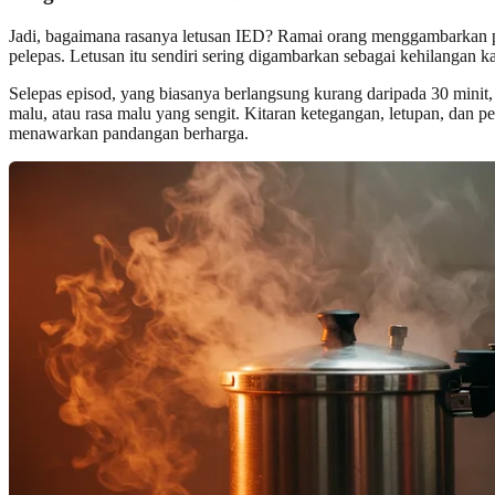
Jadi, bagaimana rasanya letusan IED? Ramai orang menggambarkan pem
pelepas. Letusan itu sendiri sering digambarkan sebagai kehilangan 
Selepas episod, yang biasanya berlangsung kurang daripada 30 minit,
malu, atau rasa malu yang sengit. Kitaran ketegangan, letupan, dan p
menawarkan pandangan berharga.