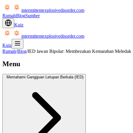
intermittentexplosivedisorder.com
Rumah
Blog
Sumber
Kuiz
intermittentexplosivedisorder.com
Kuiz
Rumah
/
Blog
/
IED lawan Bipolar: Membezakan Kemarahan Meledak
Menu
Memahami Gangguan Letupan Berkala (IED)