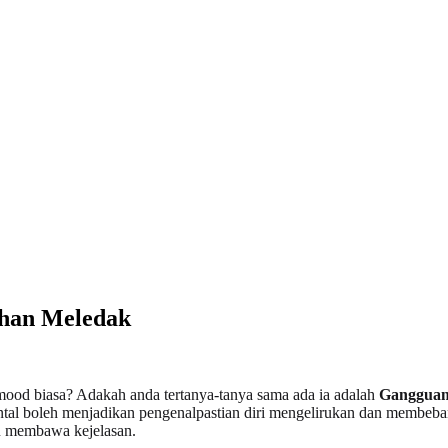
han Meledak
ood biasa? Adakah anda tertanya-tanya sama ada ia adalah
Gangguan
ental boleh menjadikan pengenalpastian diri mengelirukan dan membeb
u membawa kejelasan.