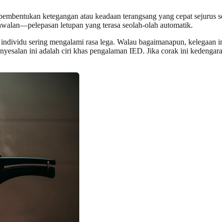
bentukan ketegangan atau keadaan terangsang yang cepat sejurus sebe
kawalan—pelepasan letupan yang terasa seolah-olah automatik.
 individu sering mengalami rasa lega. Walau bagaimanapun, kelegaan i
enyesalan ini adalah ciri khas pengalaman IED. Jika corak ini kedenga