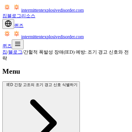
intermittentexplosivedisorder.com
집
블로그
리소스
퀴즈
intermittentexplosivedisorder.com
퀴즈
집
/
블로그
/
간헐적 폭발성 장애(IED) 예방: 조기 경고 신호와 전
략
Menu
IED 긴장 고조의 조기 경고 신호 식별하기