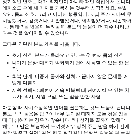
장기적인 변화는 대개 의지만이 아니라 패턴 작업에서 옵니다.
에피소드 후에 세 가지를 기록하는 것부터 시작하세요. 촉발
요인, 몸의 신호, 그리고 이어진 행동입니다. 몇 주가 지나면 무
시당했거나, 갇혔거나, 비판받았거나, 재촉받았거나, 피곤하거
나, 통제력을 잃을까 두려울 때 분노의 눈물이 더 자주 나타난
다는 것을 알아차릴 수 있습니다.
그다음 간단한 분노 계획을 세웁니다.
초기 신호: 분노가 올라오고 있다는 첫 번째 몸의 신호.
나가기 문장: 대화가 악화되기 전에 사용할 수 있는 한 문
장.
회복 단계: 나중에 돌아와 상처나 끝나지 않은 문제를 어
떻게 다룰지.
지원 선택지: 패턴이 계속 반복될 때 관여시킬 수 있는 치
료사, 의사, 지원 모임, 또는 믿을 만한 사람.
차분할 때 자기주장적인 언어를 연습하는 것도 도움이 됩니다.
분노 속의 울음은 압력이 너무 높아질 때까지 모든 것을 참을
때 더 심해지는 경우가 많습니다. “내 생각을 끝까지 말해야
해”, “그 말은 부당하게 느껴졌어”, “상처 주는 말을 하기 전에
잠깐 멈추고 싶어” 같은 짧고 직접적인 문장은 갈등을 덜 폭발