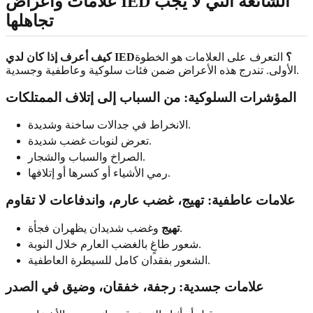
علامات وأعراض IED الشائعة التي لا يجب
تجاهلها
كيف أعرف إذا كان لدي IED؟
التعرف على العلامات هو الخطوة
الأولى. تندرج هذه الأعراض ضمن فئات سلوكية وعاطفية وجسدية.
المؤشرات السلوكية: من السباب إلى إتلاف الممتلكات
الانخراط في جدالات ساخنة وشديدة.
تعرض لنوبات غضب شديدة.
الصراخ والسباب والشجار.
رمي الأشياء أو كسرها أو إتلافها.
علامات عاطفية: تهيج، غضب عارم، واندفاعات لا تقاوم
وغضب شديدان يظهران فجأة.
تهيج
شعور طاغٍ بالغضب العارم خلال النوبة.
الشعور بفقدان كامل للسيطرة العاطفية.
علامات جسدية: رجفة، خفقان، وضيق في الصدر