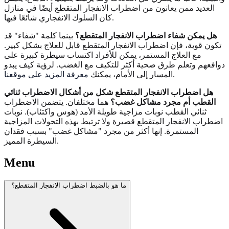
العديد ممن يعانون من اضطراب الانفجار المتقطع أيضًا في منازل
كان السلوك الانفجاري شائعًا فيها.
هل يمكن شفاء اضطراب الانفجار المتقطع؟
بينما كلمة "شفاء" قد
تكون قوية، فإن اضطراب الانفجار المتقطع قابل للعلاج بشكل كبير.
مع العلاج المستمر، يمكن للأفراد اكتساب سيطرة كبيرة على
دوافعهم وتعلم طرق صحية أكثر للتكيف مع الغضب. لرؤية كيف يبدو
.
المسار إلى الأمام، يمكنك
معرفة المزيد على موقعنا
هل اضطراب الانفجار المتقطع شكل من أشكال الاضطراب ثنائي
القطب أم مجرد مشاكل غضب؟
هما مختلفان. يتضمن الاضطراب
ثنائي القطب نوبات مزاجية طويلة الأمد (هوس واكتئاب). نوبات
اضطراب الانفجار المتقطع قصيرة ولا ترتبط بهذه التحولات المزاجية
المستمرة. إنها أكثر من مجرد "مشاكل غضب" بسبب فقدان
السيطرة المميز.
Menu
ما هو بالضبط اضطراب الانفجار المتقطع؟