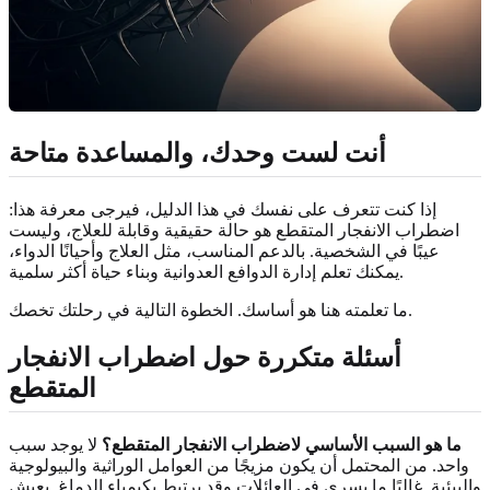
أنت لست وحدك، والمساعدة متاحة
إذا كنت تتعرف على نفسك في هذا الدليل، فيرجى معرفة هذا:
اضطراب الانفجار المتقطع هو حالة حقيقية وقابلة للعلاج، وليست
عيبًا في الشخصية. بالدعم المناسب، مثل العلاج وأحيانًا الدواء،
يمكنك تعلم إدارة الدوافع العدوانية وبناء حياة أكثر سلمية.
ما تعلمته هنا هو أساسك. الخطوة التالية في رحلتك تخصك.
أسئلة متكررة حول اضطراب الانفجار
المتقطع
ما هو السبب الأساسي لاضطراب الانفجار المتقطع؟
لا يوجد سبب
واحد. من المحتمل أن يكون مزيجًا من العوامل الوراثية والبيولوجية
والبيئية. غالبًا ما يسري في العائلات وقد يرتبط بكيمياء الدماغ. يعيش