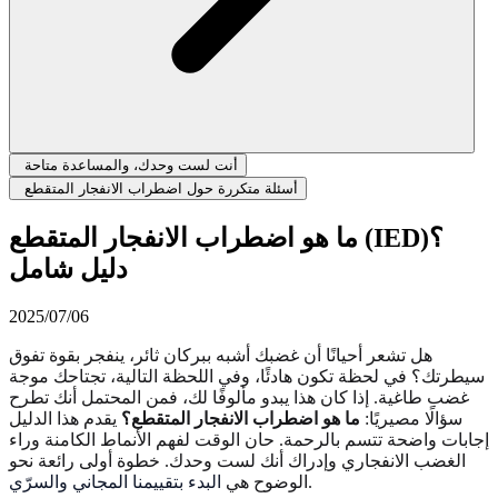
أنت لست وحدك، والمساعدة متاحة
أسئلة متكررة حول اضطراب الانفجار المتقطع
ما هو اضطراب الانفجار المتقطع (IED)؟
دليل شامل
2025/07/06
هل تشعر أحيانًا أن غضبك أشبه ببركان ثائر، ينفجر بقوة تفوق
سيطرتك؟ في لحظة تكون هادئًا، وفي اللحظة التالية، تجتاحك موجة
غضب طاغية. إذا كان هذا يبدو مألوفًا لك، فمن المحتمل أنك تطرح
سؤالًا مصيريًا:
ما هو اضطراب الانفجار المتقطع؟
يقدم هذا الدليل
إجابات واضحة تتسم بالرحمة. حان الوقت لفهم الأنماط الكامنة وراء
الغضب الانفجاري وإدراك أنك لست وحدك. خطوة أولى رائعة نحو
.
الوضوح هي
البدء بتقييمنا المجاني والسرّي