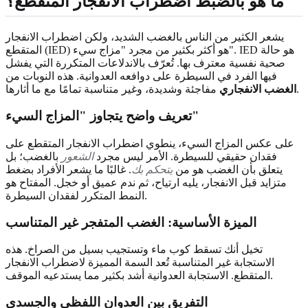
ما هو بالضبط اضطراب الانفجار المتقطع؟
يشعر الكثير من الناس بالغضب الشديد، ولكن اضطراب الانفجار
المتقطع (IED) هو أكثر بكثير من مجرد "مزاج سيء". IED هو حالة
صحية نفسية معترف بها. تُعرّف بالاندلاعات المتكررة التي يفشل
فيها الفرد في السيطرة على دوافعه العدوانية. هذه النوبات من
مفاجئة وشديدة، وغير متناسبة تمامًا مع ما أثارها.
الغضب الانفجاري
تعريف واضح يتجاوز "المزاج السيء"
على عكس المزاج السيء، ينطوي اضطراب الانفجار المتقطع على
فقدان حقيقي للسيطرة. الأمر ليس مجرد
الشعور
بالغضب؛ بل
يتعلق بأن الغضب هو من
يتحكم بك
. غالبًا ما يشعر الأفراد بضغط
متزايد قبل الانفجار، يليه ارتياح، ثم ندم عميق أو خجل. المفتاح هو
النمط المتكرر لفقدان السيطرة.
الميزة الأساسية: الغضب المتفجر غير المتناسب
تخيل أنك تسقط كوب ماء وتستجيب بسيل من الصراخ. هذه
الاستجابة غير المتناسبة تُعد السمة المميزة لاضطراب الانفجار
المتقطع. الاستجابة العدوانية أشد بكثير مما يستدعيه الموقف.
التفريق بين العدوان اللفظي والجسدي