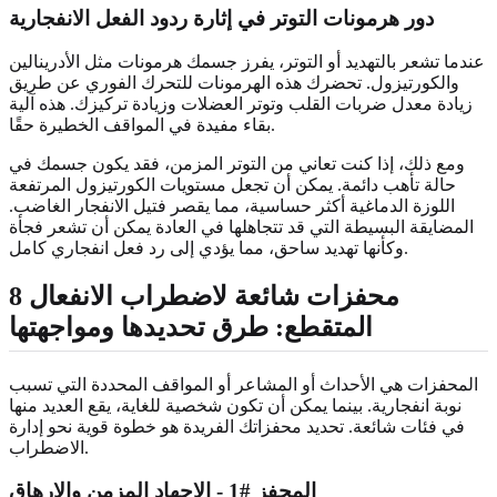
دور هرمونات التوتر في إثارة ردود الفعل الانفجارية
عندما تشعر بالتهديد أو التوتر، يفرز جسمك هرمونات مثل الأدرينالين
والكورتيزول. تحضرك هذه الهرمونات للتحرك الفوري عن طريق
زيادة معدل ضربات القلب وتوتر العضلات وزيادة تركيزك. هذه آلية
بقاء مفيدة في المواقف الخطيرة حقًا.
ومع ذلك، إذا كنت تعاني من التوتر المزمن، فقد يكون جسمك في
حالة تأهب دائمة. يمكن أن تجعل مستويات الكورتيزول المرتفعة
اللوزة الدماغية أكثر حساسية، مما يقصر فتيل الانفجار الغاضب.
المضايقة البسيطة التي قد تتجاهلها في العادة يمكن أن تشعر فجأة
وكأنها تهديد ساحق، مما يؤدي إلى رد فعل انفجاري كامل.
8 محفزات شائعة لاضطراب الانفعال
المتقطع: طرق تحديدها ومواجهتها
المحفزات هي الأحداث أو المشاعر أو المواقف المحددة التي تسبب
نوبة انفجارية. بينما يمكن أن تكون شخصية للغاية، يقع العديد منها
في فئات شائعة. تحديد محفزاتك الفريدة هو خطوة قوية نحو إدارة
الاضطراب.
المحفز #1 - الإجهاد المزمن والإرهاق