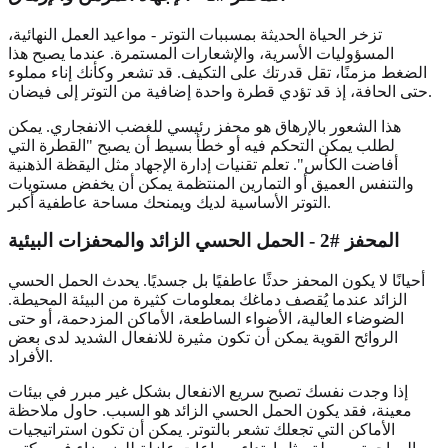
تزخر الحياة الحديثة بمسببات التوتر - مواعيد العمل النهائية،
المسؤوليات الأسرية، والإشعارات المستمرة. عندما يصبح هذا
الضغط مزمنًا، تقل قدرتك على التكيف. قد تشعر وكأنك إناء مملوء
حتى الحافة، إذ قد تؤدي قطرة واحدة إضافية من التوتر إلى فيضان.
هذا الشعور بالإرهاق هو محفز رئيسي للغضب الانفجاري. يمكن
لطلب يمكن التحكم فيه أو خطأ بسيط أن يصبح "القطرة التي
أفاضت الكأس". تعلم تقنيات إدارة الإجهاد مثل اليقظة الذهنية
والتنفس العميق أو التمارين المنتظمة يمكن أن يخفض مستويات
التوتر الأساسية لديك ويمنحك مساحة عاطفية أكبر.
المحفز #2 - الحمل الحسي الزائد والمحفزات البيئية
أحيانًا لا يكون المحفز حدثًا عاطفيًا بل جسديًا. يحدث الحمل الحسي
الزائد عندما يُقصف دماغك بمعلومات كثيرة من البيئة المحيطة.
الضوضاء العالية، الأضواء الساطعة، الأماكن المزدحمة، أو حتى
الروائح القوية يمكن أن تكون مثيرة للانفعال الشديد لدى بعض
الأفراد.
إذا وجدت نفسك تصبح سريع الانفعال بشكل غير مبرر في بيئات
معينة، فقد يكون الحمل الحسي الزائد هو السبب. حاول ملاحظة
الأماكن التي تجعلك تشعر بالتوتر. يمكن أن تكون استراتيجيات