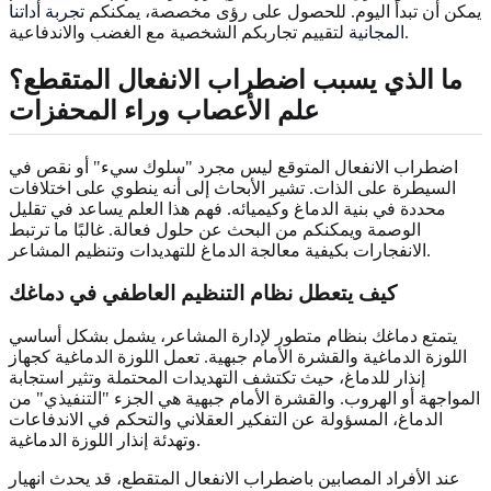
يمكن أن تبدأ اليوم. للحصول على رؤى مخصصة، يمكنكم
تجربة أداتنا
لتقييم تجاربكم الشخصية مع الغضب والاندفاعية.
المجانية
ما الذي يسبب اضطراب الانفعال المتقطع؟
علم الأعصاب وراء المحفزات
اضطراب الانفعال المتوقع ليس مجرد "سلوك سيء" أو نقص في
السيطرة على الذات. تشير الأبحاث إلى أنه ينطوي على اختلافات
محددة في بنية الدماغ وكيميائه. فهم هذا العلم يساعد في تقليل
الوصمة ويمكنكم من البحث عن حلول فعالة. غالبًا ما ترتبط
الانفجارات بكيفية معالجة الدماغ للتهديدات وتنظيم المشاعر.
كيف يتعطل نظام التنظيم العاطفي في دماغك
يتمتع دماغك بنظام متطور لإدارة المشاعر، يشمل بشكل أساسي
اللوزة الدماغية والقشرة الأمام جبهية. تعمل اللوزة الدماغية كجهاز
إنذار للدماغ، حيث تكتشف التهديدات المحتملة وتثير استجابة
المواجهة أو الهروب. والقشرة الأمام جبهية هي الجزء "التنفيذي" من
الدماغ، المسؤولة عن التفكير العقلاني والتحكم في الاندفاعات
وتهدئة إنذار اللوزة الدماغية.
عند الأفراد المصابين باضطراب الانفعال المتقطع، قد يحدث انهيار