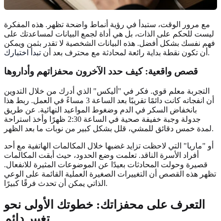
مع مرور الوقت، ستبدأ في رؤية أنماط واضحة تظهر. هذه المفكرة
ليست للحكم على الذات، بل هي أداة لجمع البيانات لمساعدتك على
فهم نفسك بشكل أفضل. هذه البيانات الشخصية لا تقدر بثمن ويمكن
.
أن تكون نقطة بداية رائعة لمحادثة مع محترف بعد أن
تبدأ اختبارك
قصص واقعية: كيف حدد الآخرون محفزاتهم وأداروها
التجربة معلم قوي. فكر في "أليكس" الذي أدرك من خلال التدوين
أن انفجاته كانت دائمًا تقريبًا بعد الساعة 3 مساءً في العمل. ربط هذا
بانخفاض السكر في الدم وضغوط المواعيد النهائية. عن طريق
جدولة وجبة خفيفة صحية في الساعة 2:30 ظهرًا وأخذ استراحة
لمدة خمس دقائق للمشي، قلل بشكل كبير من نوبات ما بعد الظهر.
أو "ماريا" التي لاحظت تزايد غضبها خلال المكالمات الهاتفية مع أحد
أفراد الأسرة الناقد. تعلمت وضع الحدود، حيث أبقت المكالمات
قصيرة وحولت المحادثات بعيدًا عن الموضوعات المثيرة للانفعال.
تظهر هذه القصص أن التغييرات الصغيرة العملية القائمة على الوعي
الذاتي يمكن أن تحدث فرقًا كبيرًا.
التعرف على محفزاتك: خطوتك الأولى نحو
تغيير دائم