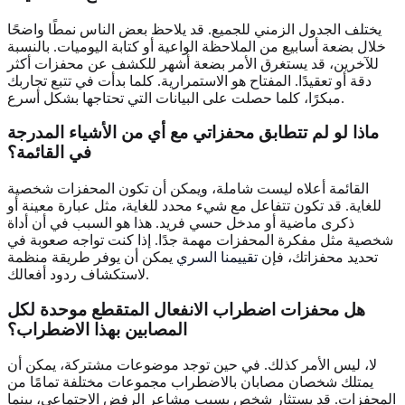
يختلف الجدول الزمني للجميع. قد يلاحظ بعض الناس نمطًا واضحًا
خلال بضعة أسابيع من الملاحظة الواعية أو كتابة اليوميات. بالنسبة
للآخرين، قد يستغرق الأمر بضعة أشهر للكشف عن محفزات أكثر
دقة أو تعقيدًا. المفتاح هو الاستمرارية. كلما بدأت في تتبع تجاربك
مبكرًا، كلما حصلت على البيانات التي تحتاجها بشكل أسرع.
ماذا لو لم تتطابق محفزاتي مع أي من الأشياء المدرجة
في القائمة؟
القائمة أعلاه ليست شاملة، ويمكن أن تكون المحفزات شخصية
للغاية. قد تكون تتفاعل مع شيء محدد للغاية، مثل عبارة معينة أو
ذكرى ماضية أو مدخل حسي فريد. هذا هو السبب في أن أداة
شخصية مثل مفكرة المحفزات مهمة جدًا. إذا كنت تواجه صعوبة في
تحديد محفزاتك، فإن
تقييمنا السري
يمكن أن يوفر طريقة منظمة
لاستكشاف ردود أفعالك.
هل محفزات اضطراب الانفعال المتقطع موحدة لكل
المصابين بهذا الاضطراب؟
لا، ليس الأمر كذلك. في حين توجد موضوعات مشتركة، يمكن أن
يمتلك شخصان مصابان بالاضطراب مجموعات مختلفة تمامًا من
المحفزات. قد يستثار شخص بسبب مشاعر الرفض الاجتماعي، بينما