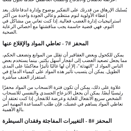
يُسلبك الإرهاق من قدرتك على التفكير بوضوح وإدارة اندفاعاتك. يعد
إعطاء الأولوية لنوم منتظم وعالي الجودة واحدة من أكثر
استراتيجيات إدارة الغضب فعالية. إذا كنت تعاني من مشاكل في
النوم، فهي قضية حاسمة يجب مناقشتها مع أخصائي الرعاية
الصحية.
المحفز #7 - تعاطي المواد والإقلاع عنها
يمكن للكحول وبعض العقاقير أن تقلل من الموانع وتضعف الحكم،
مما يجعل تصعيد الغضب إلى انفجار أسهل بكثير. بينما يستخدم بعض
الناس المواد لـ "التهدئة"، إلا أن لها غالبًا تأثيرًا معاكسًا على المدى
الطويل. يمكن أن يتسبب تأثير هذه المواد على كيمياء الدماغ في
استفزاز العنف مباشرة.
علاوة على ذلك، يمكن أن تكون فترة الانسحاب من المواد محفزًا
رئيسيًا أيضًا. يمكن أن يجعل الانزعاج الجسدي والنفسي للانسحاب
الشخص سريع الانفعال للغاية وعرضة للانفجار. إذا كنت تعتقد أن
تعاطي المواد يساهم في غضبك، فإن طلب المساعدة المهنية أمر
بالغ الأهمية.
المحفز #8 - التغييرات المفاجئة وفقدان السيطرة