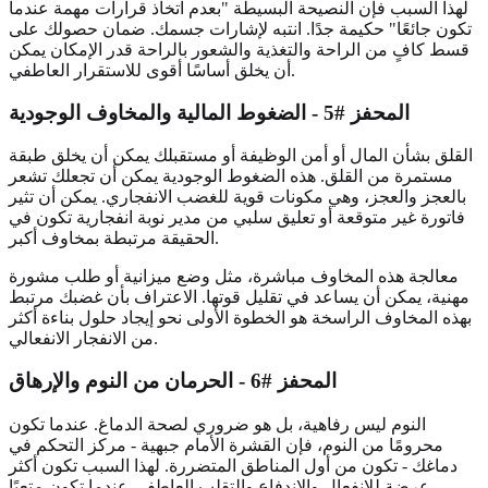
لهذا السبب فإن النصيحة البسيطة "بعدم اتخاذ قرارات مهمة عندما
تكون جائعًا" حكيمة جدًا. انتبه لإشارات جسمك. ضمان حصولك على
قسط كافٍ من الراحة والتغذية والشعور بالراحة قدر الإمكان يمكن
أن يخلق أساسًا أقوى للاستقرار العاطفي.
المحفز #5 - الضغوط المالية والمخاوف الوجودية
القلق بشأن المال أو أمن الوظيفة أو مستقبلك يمكن أن يخلق طبقة
مستمرة من القلق. هذه الضغوط الوجودية يمكن أن تجعلك تشعر
بالعجز والعجز، وهي مكونات قوية للغضب الانفجاري. يمكن أن تثير
فاتورة غير متوقعة أو تعليق سلبي من مدير نوبة انفجارية تكون في
الحقيقة مرتبطة بمخاوف أكبر.
معالجة هذه المخاوف مباشرة، مثل وضع ميزانية أو طلب مشورة
مهنية، يمكن أن يساعد في تقليل قوتها. الاعتراف بأن غضبك مرتبط
بهذه المخاوف الراسخة هو الخطوة الأولى نحو إيجاد حلول بناءة أكثر
من الانفجار الانفعالي.
المحفز #6 - الحرمان من النوم والإرهاق
النوم ليس رفاهية، بل هو ضروري لصحة الدماغ. عندما تكون
محرومًا من النوم، فإن القشرة الأمام جبهية - مركز التحكم في
دماغك - تكون من أول المناطق المتضررة. لهذا السبب تكون أكثر
عرضة للانفعال والاندفاع والتقلب العاطفي عندما تكون متعبًا.