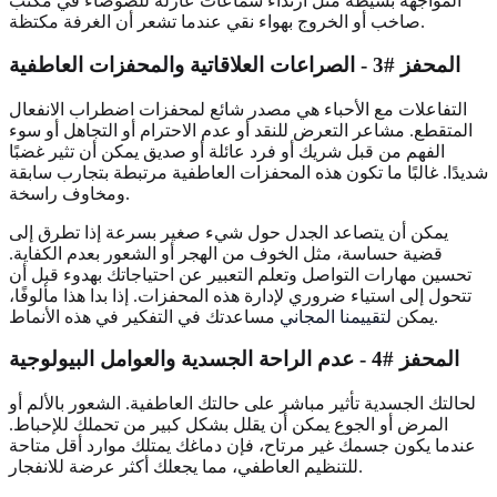
المواجهة بسيطة مثل ارتداء سماعات عازلة للضوضاء في مكتب
صاخب أو الخروج بهواء نقي عندما تشعر أن الغرفة مكتظة.
المحفز #3 - الصراعات العلاقاتية والمحفزات العاطفية
التفاعلات مع الأحباء هي مصدر شائع لمحفزات اضطراب الانفعال
المتقطع. مشاعر التعرض للنقد أو عدم الاحترام أو التجاهل أو سوء
الفهم من قبل شريك أو فرد عائلة أو صديق يمكن أن تثير غضبًا
شديدًا. غالبًا ما تكون هذه المحفزات العاطفية مرتبطة بتجارب سابقة
ومخاوف راسخة.
يمكن أن يتصاعد الجدل حول شيء صغير بسرعة إذا تطرق إلى
قضية حساسة، مثل الخوف من الهجر أو الشعور بعدم الكفاية.
تحسين مهارات التواصل وتعلم التعبير عن احتياجاتك بهدوء قبل أن
تتحول إلى استياء ضروري لإدارة هذه المحفزات. إذا بدا هذا مألوفًا،
مساعدتك في التفكير في هذه الأنماط.
يمكن
لتقييمنا المجاني
المحفز #4 - عدم الراحة الجسدية والعوامل البيولوجية
لحالتك الجسدية تأثير مباشر على حالتك العاطفية. الشعور بالألم أو
المرض أو الجوع يمكن أن يقلل بشكل كبير من تحملك للإحباط.
عندما يكون جسمك غير مرتاح، فإن دماغك يمتلك موارد أقل متاحة
للتنظيم العاطفي، مما يجعلك أكثر عرضة للانفجار.