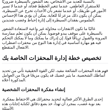
بالنسبة للعديد من الأشخاص، يعد الشعور بالسيطرة ضروريًا
للاستقرار العاطفي. عندما تتغير الخطط فجأة، أو عندما لا تسير
الأمور في طريقك، أو عندما تشعر بأن الأحداث تخرج عن السيطرة،
يمكن أن يكون ذلك مزعزعًا للغاية. يمكن أن يؤدي هذا الإحساس
الملموس بفقدان السيطرة إلى إثارة إحباط وغضب شديدين.
غالبًا ما تكون الانفجارات محاولة غير واعية لاستعادة الشعور
بالسيطرة على موقف يبدو فوضوياً. يمكن أن يكون تعلم ممارسة
المرونة والقبول ترياقًا قويًا. إن إدراك ما يمكنك وما لا يمكنك التحكم
فيه هو مهارة أساسية في إدارة هذا النوع من محفزات اضطراب
الانفعال المتقطع.
تخصيص خطة إدارة المحفزات الخاصة بك
فهم هذه المحفزات الشائعة مفيد، لكن القوة الحقيقية تأتي من تحديد
أنماطك الشخصية. ما يثير غضبك قد يكون مزيجًا فريدًا من العوامل
المذكورة أعلاه.
إنشاء مفكرة المحفزات الشخصية
إحدى الطرق الأكثر فعالية لتحديد محفزاتك هي الاحتفاظ بمفكرة.
بعد نوبة غضب، بمجرد أن تهدأ، خذ بضع دقائق لكتابة إجابات هذه
الأسئلة: