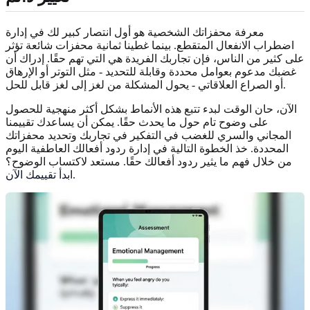
معرفة محفزاتك الشخصية هو أول انتصار كبير لك في إدارة
اضطراب الانفعال المتقطع. بينما غطينا ثمانية محفزات شائعة تؤثر
على كثير من الناس، فإن تجاربك الفريدة هي التي تهم حقًا. إدراك أن
غضبك مدعوم بعوامل محددة وقابلة للتحديد - مثل التوتر أو الإرهاق
أو الصراع العلاقاتي - يحول المشكلة من لغز إلى لغز قابل للحل.
الآن، حان الوقت لبدء تتبع هذه الأنماط بشكل أكثر منهجية للحصول
على وضوح تام حول ما يحدث حقًا. يمكن أن يساعدك تقييمنا
المجاني والسري للغضب في التفكير في تجاربك وتحديد محفزاتك
المحددة. خذ الخطوة التالية في إدارة ردود أفعالك العاطفية اليوم
من خلال فهم ما يثير ردود أفعالك حقًا. مستعد لاكتساب الوضوح؟
.
ابدأ تقييمك الآن