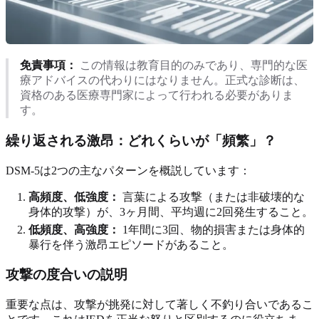
免責事項：
この情報は教育目的のみであり、専門的な医
療アドバイスの代わりにはなりません。正式な診断は、
資格のある医療専門家によって行われる必要がありま
す。
繰り返される激昂：どれくらいが「頻繁」？
DSM-5は2つの主なパターンを概説しています：
高頻度、低強度：
言葉による攻撃（または非破壊的な
身体的攻撃）が、3ヶ月間、平均週に2回発生すること。
低頻度、高強度：
1年間に3回、物的損害または身体的
暴行を伴う激昂エピソードがあること。
攻撃の度合いの説明
重要な点は、攻撃が挑発に対して著しく不釣り合いであるこ