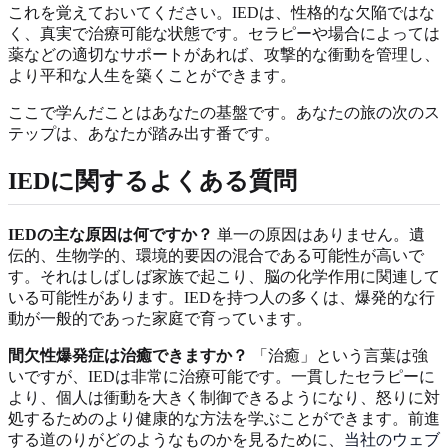
これを覚えておいてください。IEDは、性格的な欠陥ではな
く、真実で治療可能な状態です。セラピーや場合によっては
薬などの適切なサポートがあれば、攻撃的な衝動を管理し、
より平和な人生を築くことができます。
ここで学んだことはあなたの基盤です。あなたの旅の次のス
テップは、あなたが踏み出す番です。
IEDに関するよくある質問
IEDの主な原因は何ですか？
単一の原因はありません。遺
伝的、生物学的、環境的要因の混合である可能性が高いで
す。それはしばしば家族で起こり、脳の化学作用に関連して
いる可能性があります。IEDを持つ人の多くは、爆発的な行
動が一般的であった家庭で育っています。
間欠性爆発症は治癒できますか？
「治癒」という言葉は強
いですが、IEDは非常に治療可能です。一貫したセラピーに
より、個人は衝動を大きく制御できるようになり、怒りに対
処するためのより健康的な方法を学ぶことができます。前進
する道のりがどのようなものかを見るために、
当社のウェブ