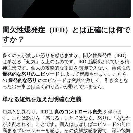
間欠性爆発症（IED）とは正確には何で
すか？
多くの人が激しい怒りを感じますが、間欠性爆発症（IED）
は単なる「短気」以上のものです。IEDは認識されている精
神疾患です。個人の攻撃的な衝動を制御できない、再発性の
爆発的な怒りのエピソード
によって定義されます。これら
の
爆発的な怒り
のエピソードは突然で激しく、引き金とな
った出来事とは全く釣り合いが取れていません。
単なる短気を超えた明確な定義
短気とは異なり、IEDは
真のコントロール喪失
を伴いま
す。これは怒りを「感じる」ことではなく、怒りに「あなた
が支配される」ことです。個人はしばしばエピソードの前に
高まるプレッシャーを感じ、その後解放感を得て、深い後悔