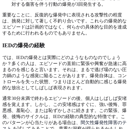
対する傷害を伴う行動の爆発が3回発生する。
重要なことに、反復的な爆発中に表現される攻撃性の程度
は、挑発に対して著しく不釣り合いです。これらの爆発的な
エピソードは計画的ではなく、何らかの具体的な目的を達成
するために行われるものでもありません。
IEDの爆発の経験
では、IEDの爆発とは実際にどのようなものなのでしょう
か？多くの人は、エピソードの直前に緊張や興奮が急速に高
まるのを感じると言います。それは、まるで逃げ場のない圧
力鍋のような感覚に陥ることがあります。爆発自体は、コン
トロールを失った状態、つまりほとんど自動的に感じる爆発
的な放出としてしばしば表現されます。
通常30分未満で終わるエピソードの後、個人はしばしば安堵
感を覚えます。しかし、この安堵感はすぐに、強い後悔、罪
悪感、羞恥心、または恥ずかしさに続きます。この緊張、爆
発、後悔のサイクルは、IEDの経験の典型的な特徴です。こ
のパターンが心当たりがある場合は、
間欠性爆発性障害のテ
スト
を試してみることで、貴重な洞察が得られるかもしれ