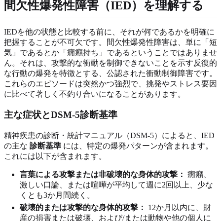
間欠性爆発性障害（IED）を理解する
IEDを他の状態と比較する前に、それが何であるかを明確に
把握することが不可欠です。間欠性爆発性障害は、単に「短
気」であるとか「癇癪持ち」であるということではありませ
ん。それは、攻撃的な衝動を制御できないことを示す反復的
な行動の爆発を特徴とする、公認された衝動制御障害です。
これらのエピソードは突然かつ強烈で、挑発やストレス要因
に比べて著しく不釣り合いになることがあります。
主な症状とDSM-5診断基準
精神疾患の診断・統計マニュアル（DSM-5）によると、IED
の主な
診断基準
には、特定の爆発パターンが含まれます。
これには以下が含まれます。
言葉による攻撃または非破壊的な身体的攻撃：
癇癪、
激しい口論、または喧嘩が平均して週に2回以上、少な
くとも3か月間続く。
破壊的または攻撃的な身体的攻撃：
12か月以内に、財
産の損害または破壊、および/または動物や他の個人に