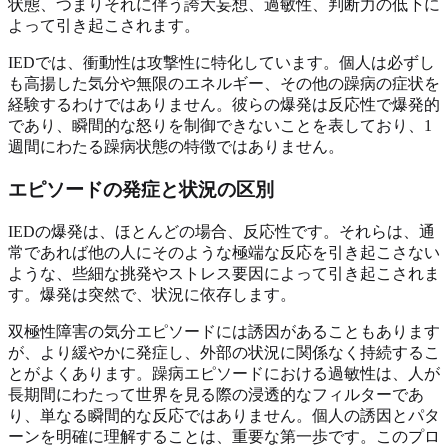
状態、つまりそれに伴う誇大妄想、過敏性、判断力の低下に
よって引き起こされます。
IEDでは、衝動性は攻撃性に特化しています。個人は必ずし
も高揚した気分や無限のエネルギー、その他の躁病の症状を
経験するわけではありません。彼らの爆発は反応性で爆発的
であり、瞬間的な怒りを制御できないことを表しており、1
週間にわたる躁病状態の特徴ではありません。
エピソードの発症と状況の区別
IEDの爆発は、ほとんどの場合、反応性です。それらは、通
常であれば他の人にそのような極端な反応を引き起こさない
ような、些細な挑発やストレス要因によって引き起こされま
す。爆発は突然で、状況に依存します。
双極性障害の気分エピソードには誘因があることもあります
が、より緩やかに発症し、外部の状況に関係なく持続するこ
とがよくあります。躁病エピソードにおける過敏性は、人が
長期間にわたって世界を見る際の浸透的なフィルターであ
り、単なる瞬間的な反応ではありません。個人の誘因とパタ
ーンを明確に理解することは、重要な第一歩です。このプロ