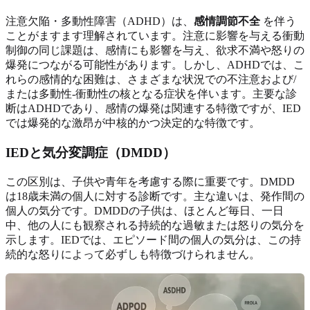
注意欠陥・多動性障害（ADHD）は、
感情調節不全
を伴う
ことがますます理解されています。注意に影響を与える衝動
制御の同じ課題は、感情にも影響を与え、欲求不満や怒りの
爆発につながる可能性があります。しかし、ADHDでは、こ
れらの感情的な困難は、さまざまな状況での不注意および/
または多動性-衝動性の核となる症状を伴います。主要な診
断はADHDであり、感情の爆発は関連する特徴ですが、IED
では爆発的な激昂が中核的かつ決定的な特徴です。
IEDと気分変調症（DMDD）
この区別は、子供や青年を考慮する際に重要です。DMDD
は18歳未満の個人に対する診断です。主な違いは、発作間の
個人の気分です。DMDDの子供は、ほとんど毎日、一日
中、他の人にも観察される持続的な過敏または怒りの気分を
示します。IEDでは、エピソード間の個人の気分は、この持
続的な怒りによって必ずしも特徴づけられません。