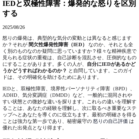
IEDと双極性障害：爆発的な怒りを区別
する
2025/08/26
怒りの爆発は、典型的な気分の変動とは異なると感じます
か？それが
間欠性爆発性障害（IED）
なのか、それとも全
く別のものなのか疑問に思っていますか？様々な精神疾患で
見られる症状の重複は、自己診断を混乱させ、圧倒的なもの
にすることがあります。多くの人が、
自分にIEDがあるかど
うかどうすればわかるのか？
と自問しています。このガイ
ドは、その明確化を助けるためにあります。
IEDと、双極性障害、境界性パーソナリティ障害（BPD）、
ADHD、気分変調症（DMDD）など、一般的に混同されや
すい状態との微妙な違いを探ります。これらの違いを理解す
ることは、あなたの経験を理解し、次に取るべき重要なステ
ップへとあなたを導くのに役立ちます。最初の明確さを得る
ことは強力な第一歩であり、秘密厳守の
怒りの自己評価
は
優れた出発点となり得ます。