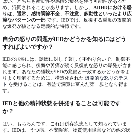
はい、どちらも衝動性や感情の爆発を伴う可能性があるた
め、混同されることがあります。しかし、
ADHDにおける怒
りは、通常、感情調節不全、不注意、多動性といったより広
範なパターンの一部
です。IEDでは、反復する重度の攻撃的
な爆発が核となる定義的な特徴です。
自分の怒りの問題がIEDかどうかを知るにはどう
すればよいですか？
IEDの兆候には、誘因に対して著しく不釣り合いで、制御不
能に感じられ、後悔や苦痛が続く反復的な怒りの爆発が含ま
れます。あなたの経験がIEDの兆候と一致するかどうかをよ
りよく理解するために、構造化された
爆発的な怒りのテス
ト
を受けることは、有益で洞察に富んだ第一歩となり得ま
す。
IEDと他の精神状態を併発することは可能です
か？
はい、もちろんです。これは併存疾患として知られていま
す。IEDは、うつ病、不安障害、物質使用障害などの他の状