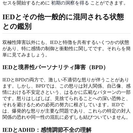
セスを開始するために
初期の洞察を得る
ことができます。
IEDとその他一般的に混同される状態
との鑑別
双極性障害以外にも、IEDと特徴を共有するいくつかの状態
があり、特に感情の制御と衝動性に関してです。それらを簡
単に見てみましょう。
IEDと境界性パーソナリティ障害（BPD）
IEDとBPDの両方で、激しい不適切な怒りが伴うことがあり
ます。しかし、BPDでは、この怒りは対人関係、自己像、感
情における不安定さという、はるかに広範なパターンの一部
です。怒りはしばしば、見捨てられることへの深い恐怖と、
それを避けるための必死の努力に根ざしています。IEDで
は、爆発的な怒りが主要な問題であり、これらの特定の対人
関係の恐れや同一性の混乱に必ずしも結びついていません。
IEDとADHD：感情調節不全の理解