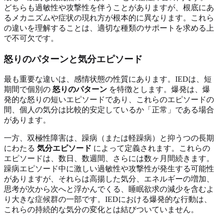
どちらも過敏性や攻撃性を伴うことがありますが、根底にあ
るメカニズムや症状の現れ方が根本的に異なります。これら
の違いを理解することは、適切な種類のサポートを求める上
で不可欠です。
怒りのパターンと気分エピソード
最も重要な違いは、感情状態の性質にあります。IEDは、短
期間で個別の
怒りのパターン
を特徴とします。爆発は、爆
発的な怒りの短いエピソードであり、これらのエピソードの
間、個人の気分は比較的安定しているか「正常」である場合
があります。
一方、双極性障害は、躁病（または軽躁病）と抑うつの長期
にわたる
気分エピソード
によって定義されます。これらの
エピソードは、数日、数週間、さらには数ヶ月間続きます。
躁病エピソード中に激しい過敏性や攻撃性が発生する可能性
がありますが、それらは高揚した気分、エネルギーの増加、
思考が次から次へと浮かんでくる、睡眠欲求の減少を含むよ
り大きな症候群の一部です。IEDにおける爆発的な行動は、
これらの持続的な気分の変化とは結びついていません。