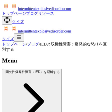
intermittentexplosivedisorder.com
トップページ
ブログ
リソース
クイズ
intermittentexplosivedisorder.com
クイズ
トップページ
/
ブログ
/
IEDと双極性障害：爆発的な怒りを区
別する
Menu
間欠性爆発性障害（IED）を理解する