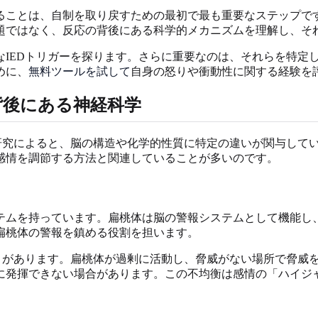
ることは、自制を取り戻すための最初で最も重要なステップで
題ではなく、反応の背後にある科学的メカニズムを理解し、そ
なIEDトリガーを探ります。さらに重要なのは、それらを特定
めに、
無料ツールを試して
自身の怒りや衝動性に関する経験を
背後にある神経科学
。研究によると、脳の構造や化学的性質に特定の違いが関与して
感情を調節する方法と関連していることが多いのです。
テムを持っています。扁桃体は脳の警報システムとして機能し
扁桃体の警報を鎮める役割を担います。
ことがあります。扁桃体が過剰に活動し、脅威がない場所で脅威
に発揮できない場合があります。この不均衡は感情の「ハイジ