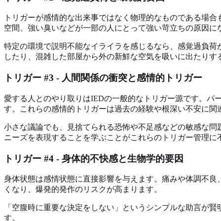
トリガーが感情的な出来事ではなく物理的なものである場合
空間、強い臭いなどが一部の人にとって強い苛立ちの原因に
特定の環境で説明不能なイライラを感じるなら、感覚過負荷
したり、混雑した部屋から外の新鮮な空気を吸いに出たりす
トリガー #3 - 人間関係の衝突と感情的トリガー
愛する人とのやり取りはIEDの一般的なトリガー源です。
す。これらの感情的トリガーは過去の経験や根深い不安に関
小さな議論でも、見捨てられる恐怖や不足感などの敏感な問
ニーズを表現することを学ぶことがこれらのトリガー管理に
トリガー #4 - 身体的不快感と生物学的要因
身体状態は感情状態に直接影響を与えます。痛みや体調不良
くなり、爆発的発作のリスクが高まります。
「空腹時に重要な決定をしない」というシンプルな助言が賢
す。