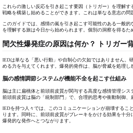
これらの激しい反応を引き起こす要因（トリガー）を理解す
戦略を構築し始めることができます。これは単なる意志の問
このガイドでは、感情の嵐を引き起こす可能性のある一般的
を理解する旅は今日から始められます。個別の洞察を得るた
間欠性爆発症の原因は何か？ トリガー
IEDは単なる「悪い行動」や自制心の欠如ではありません
める力を与えてくれます。爆発的発作は、脳が脅威を処理し
脳の感情調節システムが機能不全を起こす仕組み
脳は主に扁桃体と前頭前皮質が関与する高度な感情管理シス
前頭前皮質は脳の「統制部門」で、合理的思考や衝動制御、
IEDを持つ人々では、このコミュニケーションが崩壊する
ります。同時に、前頭前皮質がブレーキをかける効果を十分
爆発的な発作へとつながります。