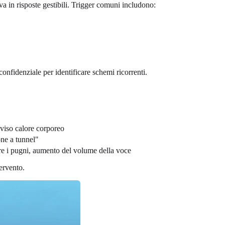
va in risposte gestibili. Trigger comuni includono:
confidenziale per identificare schemi ricorrenti.
vviso calore corporeo
one a tunnel"
re i pugni, aumento del volume della voce
tervento.