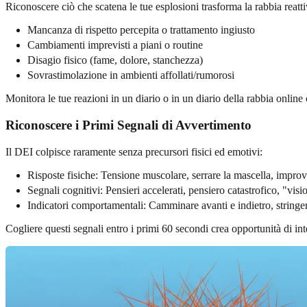
Riconoscere ciò che scatena le tue esplosioni trasforma la rabbia reatti
Mancanza di rispetto percepita o trattamento ingiusto
Cambiamenti imprevisti a piani o routine
Disagio fisico (fame, dolore, stanchezza)
Sovrastimolazione in ambienti affollati/rumorosi
Monitora le tue reazioni in un diario o in un diario della rabbia online 
Riconoscere i Primi Segnali di Avvertimento
Il DEI colpisce raramente senza precursori fisici ed emotivi:
Risposte fisiche: Tensione muscolare, serrare la mascella, impro
Segnali cognitivi: Pensieri accelerati, pensiero catastrofico, "visi
Indicatori comportamentali: Camminare avanti e indietro, stringe
Cogliere questi segnali entro i primi 60 secondi crea opportunità di in