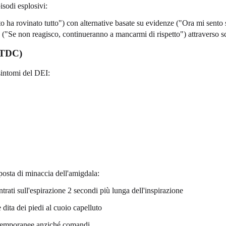
isodi esplosivi:
sto ha rovinato tutto") con alternative basate su evidenze ("Ora mi sento 
a ("Se non reagisco, continueranno a mancarmi di rispetto") attraverso sc
(TDC)
sintomi del DEI:
osta di minaccia dell'amigdala:
trati sull'espirazione 2 secondi più lunga dell'inspirazione
 dita dei piedi al cuoio capelluto
e temporanee anziché comandi