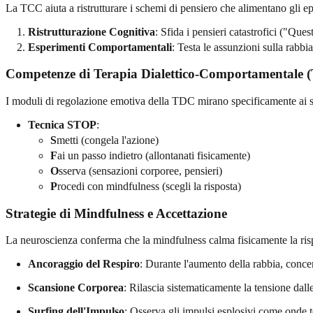
La TCC aiuta a ristrutturare i schemi di pensiero che alimentano gli ep
Ristrutturazione Cognitiva
: Sfida i pensieri catastrofici ("Que
Esperimenti Comportamentali
: Testa le assunzioni sulla rabbi
Competenze di Terapia Dialettico-Comportamentale 
I moduli di regolazione emotiva della TDC mirano specificamente ai 
Tecnica STOP
:
S
metti (congela l'azione)
F
ai un passo indietro (allontanati fisicamente)
O
sserva (sensazioni corporee, pensieri)
P
rocedi con mindfulness (scegli la risposta)
Strategie di Mindfulness e Accettazione
La neuroscienza conferma che la mindfulness calma fisicamente la risp
Ancoraggio del Respiro
: Durante l'aumento della rabbia, concen
Scansione Corporea
: Rilascia sistematicamente la tensione dalle
Surfing dell'Impulso
: Osserva gli impulsi esplosivi come ond