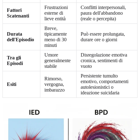
Frustrazioni
Conflitti interpersonali,
Fattori
esterne di
paura dell'abbandono
Scatenanti
lieve entità
(reale o percepita)
Breve,
Durata
tipicamente
Può essere prolungata,
dell'Episodio
meno di 30
durare ore o giorni
minuti
Umore
Disregolazione emotiva
Tra gli
generalmente
cronica, sentimenti di
Episodi
stabile
vuoto
Persistente tumulto
Rimorso,
emotivo, comportamenti
Esiti
vergogna,
autolesionistici o
imbarazzo
ideazione suicidaria