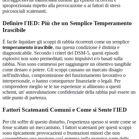
sproporzionata rispetto alla provocazione o ai fattori di stress
psicosociali scatenanti.
Definire l'IED: Più che un Semplice Temperamento
Irascibile
È facile liquidare gli scoppi di rabbia ricorrenti come un semplice
temperamento irascibile
, ma questa condizione è distinta e
diagnosticabile. Secondo i criteri del DSM-5, questi episodi
esplosivi non sono premeditati; sono impulsivi e/o basati sulla
rabbia. Non sono commessi per raggiungere un obiettivo tangibile
come denaro o potere. Gli scoppi causano un marcato disagio
nell'individuo, compromissione del funzionamento lavorativo o
interpersonale, o hanno conseguenze finanziarie o legali. Per
comprendere meglio se le tue esperienze si allineano a questi
schemi, un'
autovalutazione confidenziale della rabbia
può essere un
utile punto di partenza.
Fattori Scatenanti Comuni e Come si Sente l'IED
Per chi soffre di questo disturbo, l'esperienza spesso si sente come se
fosse scattato un meccanismo. I fattori scatenanti per questi scoppi
sono tipicamente provocazioni o frustrazioni minori che non
causerebbero una reazione così estrema nella maggior parte delle