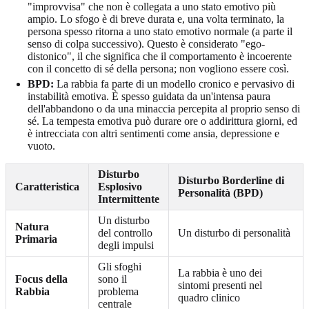
"improvvisa" che non è collegata a uno stato emotivo più
ampio. Lo sfogo è di breve durata e, una volta terminato, la
persona spesso ritorna a uno stato emotivo normale (a parte il
senso di colpa successivo). Questo è considerato "ego-
distonico", il che significa che il comportamento è incoerente
con il concetto di sé della persona; non vogliono essere così.
BPD:
La rabbia fa parte di un modello cronico e pervasivo di
instabilità emotiva. È spesso guidata da un'intensa paura
dell'abbandono o da una minaccia percepita al proprio senso di
sé. La tempesta emotiva può durare ore o addirittura giorni, ed
è intrecciata con altri sentimenti come ansia, depressione e
vuoto.
Disturbo
Disturbo Borderline di
Caratteristica
Esplosivo
Personalità (BPD)
Intermittente
Un disturbo
Natura
del controllo
Un disturbo di personalità
Primaria
degli impulsi
Gli sfoghi
La rabbia è uno dei
Focus della
sono il
sintomi presenti nel
Rabbia
problema
quadro clinico
centrale