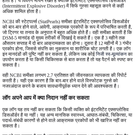
होता है। ये विवरण मायने रखते हैं क्योंकि इंटरमिटेंट एक्सप्लोसिव डिसऑर्डर
(Intermittent Explosive Disorder) में सिर्फ गुस्सा महसूस करने से कहीं
अधिक शामिल होता है।
NCBI की स्टेटपर्ल्स (StatPearls) समीक्षा इंटरमिटेंट एक्सप्लोसिव डिसऑर्डर
को बार-बार होने वाले, आवेगी, आक्रामक प्रकोपों के रूप में परिभाषित करती है,
जो ट्रिगर या तनाव के अनुपात में बहुत अधिक होते हैं। वही समीक्षा बताती है कि
DSM-5 मानदंड दो मुख्य तरीकों से दिखाई दे सकते हैं। एक है 3 महीने तक
औसतन सप्ताह में दो बार आक्रामकता का होना। दूसरा है 12 महीनों में 3 गंभीर
प्रकोप होना, जिससे संपत्ति का नुकसान या शारीरिक चोट लगती है। एक लॉग
इन मानदंडों की पुष्टि नहीं कर सकता है, लेकिन जब कोई
निजी स्व-मूल्यांकन
का
उपयोग करता है या किसी चिकित्सक से बात करता है तो यह पैटर्न को स्पष्ट कर
सकता है।
वही NCBI समीक्षा लगभग 2.7 प्रतिशत की जीवनकाल व्यापकता की रिपोर्ट
करती है। यही एक कारण है कि बार-बार होने वाले विस्फोटक गुस्से को
नजरअंदाज करने के बजाय सावधानीपूर्वक ध्यान देने की आवश्यकता है।
लॉग अपने आप में क्या निदान नहीं कर सकता
एक लॉग यह तय नहीं कर सकता कि किसी व्यक्ति को इंटरमिटेंट एक्सप्लोसिव
डिसऑर्डर है या नहीं। यह अन्य मानसिक स्वास्थ्य, आघात-संबंधी, चिकित्सा, या
पदार्थ-संबंधी कारणों से होने वाले आक्रामक प्रकोपों को भी खारिज नहीं कर
सकता है।