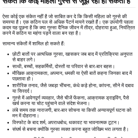
संकेत कि कोई महिला गुस्से से जूझ रही हो सकती है
ऐसा कोई एक संकेत नहीं है जो साबित कर दे कि किसी महिला को गुस्से की
समस्या है। एक कठिन पल से अधिक पैटर्न मायने रखते हैं। एक उपयोगी पहला
कदम यह पूछना है कि क्या गुस्सा दैनिक जीवन में तीव्र, दोहराया हुआ, नियंत्रित
करने में कठिन या महंगा पड़ने वाला बन रहा है।
सामान्य संकेतों में शामिल हो सकते हैं:
छोटी बातों पर अत्यधिक गुस्सा, खासकर जब बाद में प्रतिक्रिया अनुपात
से बाहर लगे।
साथी, बच्चों, सहकर्मियों, दोस्तों या परिवार से बार-बार बहस।
मौखिक आक्रामकता, अपमान, धमकी या ऐसी बातें कहना जिनका बाद में
पछतावा हो।
शारीरिक तनाव, जैसे जबड़ा भींचना, कंधे कड़े होना, कांपना, सीने में दबाव
या सिरदर्द।
गुस्से में आवेगपूर्ण व्यवहार, जैसे चीजें फेंकना, आक्रामक ड्राइविंग, पैसे
खर्च करना या चोट पहुंचाने वाले संदेश भेजना।
लंबे समय तक नाराजगी, बार-बार सोचना या किसी अन्यायपूर्ण घटना को
मन में दोहराना।
विस्फोट के बाद शर्म, अपराधबोध, थकावट या भावनात्मक टूटन।
संघर्ष से बचना क्योंकि गुस्सा व्यक्त करना बहुत जोखिम भरा लगता है।