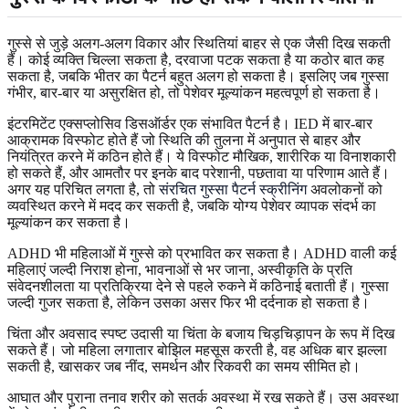
गुस्से से जुड़े अलग-अलग विकार और स्थितियां बाहर से एक जैसी दिख सकती
हैं। कोई व्यक्ति चिल्ला सकता है, दरवाजा पटक सकता है या कठोर बात कह
सकता है, जबकि भीतर का पैटर्न बहुत अलग हो सकता है। इसलिए जब गुस्सा
गंभीर, बार-बार या असुरक्षित हो, तो पेशेवर मूल्यांकन महत्वपूर्ण हो सकता है।
इंटरमिटेंट एक्सप्लोसिव डिसऑर्डर एक संभावित पैटर्न है। IED में बार-बार
आक्रामक विस्फोट होते हैं जो स्थिति की तुलना में अनुपात से बाहर और
नियंत्रित करने में कठिन होते हैं। ये विस्फोट मौखिक, शारीरिक या विनाशकारी
हो सकते हैं, और आमतौर पर इनके बाद परेशानी, पछतावा या परिणाम आते हैं।
अगर यह परिचित लगता है, तो
संरचित गुस्सा पैटर्न स्क्रीनिंग
अवलोकनों को
व्यवस्थित करने में मदद कर सकती है, जबकि योग्य पेशेवर व्यापक संदर्भ का
मूल्यांकन कर सकता है।
ADHD भी महिलाओं में गुस्से को प्रभावित कर सकता है। ADHD वाली कई
महिलाएं जल्दी निराश होना, भावनाओं से भर जाना, अस्वीकृति के प्रति
संवेदनशीलता या प्रतिक्रिया देने से पहले रुकने में कठिनाई बताती हैं। गुस्सा
जल्दी गुजर सकता है, लेकिन उसका असर फिर भी दर्दनाक हो सकता है।
चिंता और अवसाद स्पष्ट उदासी या चिंता के बजाय चिड़चिड़ापन के रूप में दिख
सकते हैं। जो महिला लगातार बोझिल महसूस करती है, वह अधिक बार झल्ला
सकती है, खासकर जब नींद, समर्थन और रिकवरी का समय सीमित हो।
आघात और पुराना तनाव शरीर को सतर्क अवस्था में रख सकते हैं। उस अवस्था