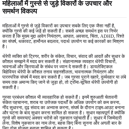
महिलाओं में गुस्से से जुड़े विकारों के उपचार और
समर्थन विकल्प
महिलाओं में गुस्से से जुड़े विकारों का उपचार सबके लिए एक जैसा नहीं है,
क्योंकि गुस्से की कई जड़ें हो सकती हैं। सबसे अच्छा समर्थन इस पर निर्भर
करता है कि मुख्य मुद्दा आवेग नियंत्रण, आघात, अवसाद, चिंता, ADHD, रिश्ते
का संघर्ष, थकावट, हार्मोनल बदलाव, पदार्थ उपयोग या कई कारकों का मिश्रण
है।
थेरेपी व्यक्ति को ट्रिगर, शरीर के संकेत, विचार, संवाद की आदतें और सुधार के
कौशल समझने में मदद कर सकती है। संज्ञानात्मक व्यवहार थेरेपी विचारों,
भावनाओं और क्रियाओं के संबंध पर ध्यान दे सकती है। डायलेक्टिकल
बिहेवियर थेरेपी के कौशल तनाव सहनशीलता, भावनात्मक नियंत्रण और
पारस्परिक संघर्ष में मदद कर सकते हैं। जब गुस्सा पुराने खतरे, दुर्व्यवहार या लंबे
समय तक अमान्य किए जाने से जुड़ा हो, तो ट्रॉमा-सूचित थेरेपी उपयोगी हो
सकती है।
गुस्सा प्रबंधन कौशल भी व्यावहारिक हो सकते हैं। इनमें शुरुआती चेतावनी
संकेत पहचानना, शराब या उत्तेजक पदार्थों के अधिक उपयोग को कम करना,
नींद सुधारना, दृढ़ संवाद का अभ्यास करना, संघर्ष के दौरान टाइम-आउट बनाना
और घटना के बाद सुधार करना शामिल हो सकता है। सुधार महत्वपूर्ण है क्योंकि
गुस्से की समस्याएं अक्सर भरोसे को नुकसान पहुंचाती हैं। सुधार में जिम्मेदारी
लेना, विशेष नुकसान का नाम लेना, बहस किए बिना सुनना और अगली बार के
लिए ठोस योजना बनाना शामिल हो सकता है।