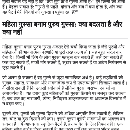
मुख्य सवाल यह नहीं है कि "क्या मुझे कभी गुस्सा आता है?" हर किसी को आता
है। बेहतर सवाल है: "गुस्से से पहले, दौरान और बाद में क्या होता है, और क्या
यह पैटर्न मेरी जिंदगी को नुकसान पहुंचा रहा है?"
महिला गुस्सा बनाम पुरुष गुस्सा: क्या बदलता है और
क्या नहीं
महिला गुस्सा बनाम पुरुष गुस्सा अक्सर ऐसे चर्चा किया जाता है जैसे पुरुषों और
महिलाओं की भावनात्मक प्रणालियां पूरी तरह अलग हों। यह बहुत सरल कर
देना है। किसी भी लिंग के लोग गुस्सा महसूस कर सकते हैं, उसे दबा सकते हैं,
फट पड़ सकते हैं, माफी मांग सकते हैं, सुधार कर सकते हैं या आवेग नियंत्रण से
जूझ सकते हैं।
जो अलग हो सकता है वह गुस्से से जुड़ा सामाजिक अर्थ है। कई लड़कियों को
सुखद, सहमत, सावधान और भावनात्मक रूप से उपलब्ध होना सिखाया जाता है।
वे सीख सकती हैं कि उदासी स्वीकार्य है लेकिन गुस्सा असभ्य, स्वार्थी या
अनाकर्षक है। यह दबाव कुछ महिलाओं को गुस्सा छिपाने पर मजबूर कर सकता
है, जब तक वह नाराजगी, व्यंग्य, निष्क्रिय आक्रामकता या अचानक विस्फोट में
न बदल जाए।
दूसरी ओर, पुरुषों को गुस्सा दिखाने की अधिक अनुमति मिल सकती है, लेकिन
डर, चोट या दुख दिखाने की कम। इससे गुस्सा दूसरी भावनाओं का आवरण बन
सकता है। ये व्यापक सांस्कृतिक पैटर्न हैं, हर व्यक्ति के लिए नियम नहीं। एक
महिला सीधा क्रोध दिखा सकती है; एक पुरुष वर्षों तक चुपचाप भीतर उबल