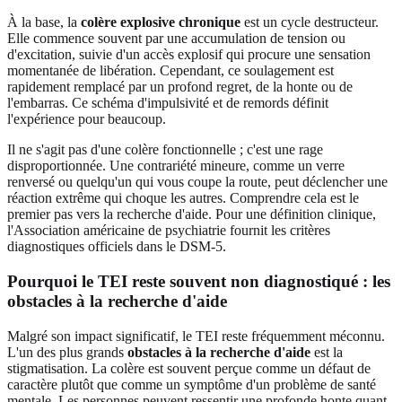
À la base, la
colère explosive chronique
est un cycle destructeur.
Elle commence souvent par une accumulation de tension ou
d'excitation, suivie d'un accès explosif qui procure une sensation
momentanée de libération. Cependant, ce soulagement est
rapidement remplacé par un profond regret, de la honte ou de
l'embarras. Ce schéma d'impulsivité et de remords définit
l'expérience pour beaucoup.
Il ne s'agit pas d'une colère fonctionnelle ; c'est une rage
disproportionnée. Une contrariété mineure, comme un verre
renversé ou quelqu'un qui vous coupe la route, peut déclencher une
réaction extrême qui choque les autres. Comprendre cela est le
premier pas vers la recherche d'aide. Pour une définition clinique,
l'Association américaine de psychiatrie fournit les critères
diagnostiques officiels dans le DSM-5.
Pourquoi le TEI reste souvent non diagnostiqué : les
obstacles à la recherche d'aide
Malgré son impact significatif, le TEI reste fréquemment méconnu.
L'un des plus grands
obstacles à la recherche d'aide
est la
stigmatisation. La colère est souvent perçue comme un défaut de
caractère plutôt que comme un symptôme d'un problème de santé
mentale. Les personnes peuvent ressentir une profonde honte quant