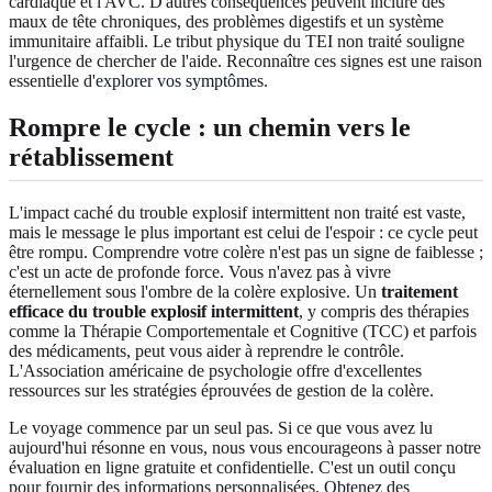
cardiaque et l'AVC. D'autres conséquences peuvent inclure des
maux de tête chroniques, des problèmes digestifs et un système
immunitaire affaibli. Le tribut physique du TEI non traité souligne
l'urgence de chercher de l'aide. Reconnaître ces signes est une raison
essentielle d'
explorer vos symptômes
.
Rompre le cycle : un chemin vers le
rétablissement
L'impact caché du trouble explosif intermittent non traité est vaste,
mais le message le plus important est celui de l'espoir : ce cycle peut
être rompu. Comprendre votre colère n'est pas un signe de faiblesse ;
c'est un acte de profonde force. Vous n'avez pas à vivre
éternellement sous l'ombre de la colère explosive. Un
traitement
efficace du trouble explosif intermittent
, y compris des thérapies
comme la Thérapie Comportementale et Cognitive (TCC) et parfois
des médicaments, peut vous aider à reprendre le contrôle.
L'Association américaine de psychologie offre d'excellentes
ressources sur les stratégies éprouvées de gestion de la colère.
Le voyage commence par un seul pas. Si ce que vous avez lu
aujourd'hui résonne en vous, nous vous encourageons à passer notre
évaluation en ligne gratuite et confidentielle. C'est un outil conçu
pour fournir des informations personnalisées.
Obtenez des