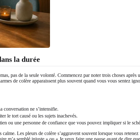
dans la durée
as, pas de la seule volonté. Commencez par noter trois choses après un 
mes de colère apparaissent plus souvent quand vous vous sentez ignoré, 
a conversation ne s’intensifie.
er le tort causé ou les sujets inachevés.
tien ou une personne de confiance que vous pouvez impliquer si le sché
tes calme. Les pleurs de colère s’aggravent souvent lorsque vous retenez t
e m’a semblé injuste » ou « Je veux faire une pause avant de dire quel