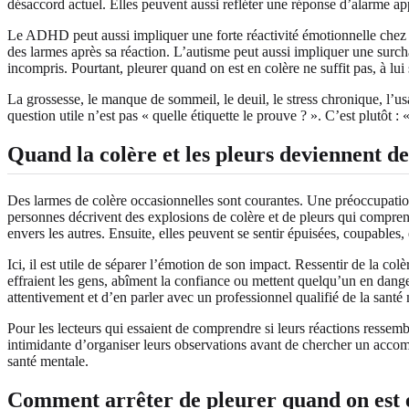
désaccord actuel. Elles peuvent aussi refléter une réponse d’alarme ap
Le ADHD peut aussi impliquer une forte réactivité émotionnelle chez ce
des larmes après sa réaction. L’autisme peut aussi impliquer une surch
incompris. Pourtant, pleurer quand on est en colère ne suffit pas, à lu
La grossesse, le manque de sommeil, le deuil, le stress chronique, l’usa
question utile n’est pas « quelle étiquette le prouve ? ». C’est plutôt :
Quand la colère et les pleurs deviennent de
Des larmes de colère occasionnelles sont courantes. Une préoccupation 
personnes décrivent des explosions de colère et de pleurs qui compren
envers les autres. Ensuite, elles peuvent se sentir épuisées, coupables,
Ici, il est utile de séparer l’émotion de son impact. Ressentir de la co
effraient les gens, abîment la confiance ou mettent quelqu’un en danger. 
attentivement et d’en parler avec un professionnel qualifié de la santé
Pour les lecteurs qui essaient de comprendre si leurs réactions resse
intimidante d’organiser leurs observations avant de chercher un accom
santé mentale.
Comment arrêter de pleurer quand on est 