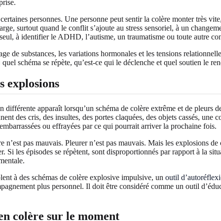
prise.
rtaines personnes. Une personne peut sentir la colère monter très vite,
arge, surtout quand le conflit s’ajoute au stress sensoriel, à un change
i seul, à identifier le ADHD, l’autisme, un traumatisme ou toute autre co
ge de substances, les variations hormonales et les tensions relationnelle
 « quel schéma se répète, qu’est-ce qui le déclenche et quel soutien le ren
s explosions
différente apparaît lorsqu’un schéma de colère extrême et de pleurs devie
nent des cris, des insultes, des portes claquées, des objets cassés, un
 embarrassées ou effrayées par ce qui pourrait arriver la prochaine fois.
lère n’est pas mauvais. Pleurer n’est pas mauvais. Mais les explosions de
Si les épisodes se répètent, sont disproportionnés par rapport à la situati
 mentale.
mblent à des schémas de colère explosive impulsive, un
outil d’autoréflex
pagnement plus personnel. Il doit être considéré comme un outil d’éduc
en colère sur le moment