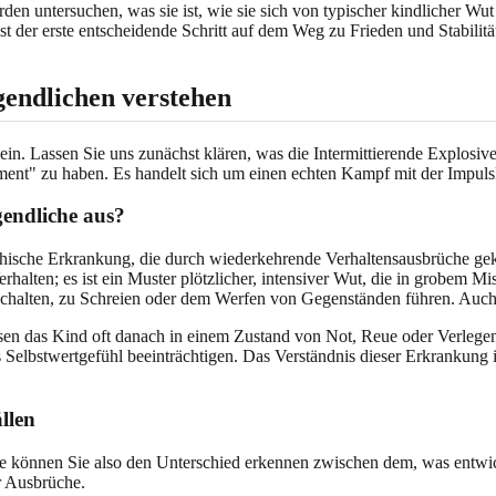
en untersuchen, was sie ist, wie sie sich von typischer kindlicher Wu
t der erste entscheidende Schritt auf dem Weg zu Frieden und Stabilitä
gendlichen verstehen
ein. Lassen Sie uns zunächst klären, was die Intermittierende Explosi
rament" zu haben. Es handelt sich um einen echten Kampf mit der Impul
gendliche aus?
chische Erkrankung, die durch wiederkehrende Verhaltensausbrüche geke
erhalten; es ist ein Muster plötzlicher, intensiver Wut, die in grobem M
uschalten, zu Schreien oder dem Werfen von Gegenständen führen. Auch 
lassen das Kind oft danach in einem Zustand von Not, Reue oder Verle
Selbstwertgefühl beeinträchtigen. Das Verständnis dieser Erkrankung ist
llen
ie können Sie also den Unterschied erkennen zwischen dem, was entwic
er Ausbrüche.