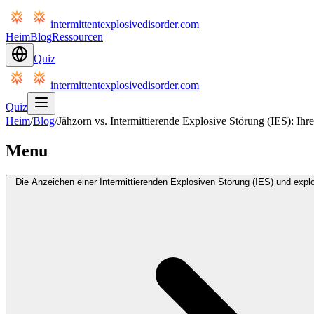
intermittentexplosivedisorder.com
Heim
Blog
Ressourcen
Quiz
intermittentexplosivedisorder.com
Quiz
Heim
/
Blog
/
Jähzorn vs. Intermittierende Explosive Störung (IES): Ihr
Menu
Die Anzeichen einer Intermittierenden Explosiven Störung (IES) und exp