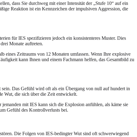
len, dass Sie durchweg mit einer Intensität der „Stufe 10“ auf ein
smäßige Reaktion ist ein Kennzeichen der impulsiven Aggression, die
rien für IES spezifizieren jedoch ein konsistenteres Muster. Dies
drei Monate auftreten.
halb eines Zeitraums von 12 Monaten umfassen. Wenn Ihre explosive
 Häufigkeit kann Ihnen und einem Fachmann helfen, das Gesamtbild zu
 sein. Das Gefühl wird oft als ein Übergang von null auf hundert in
 Wut, die sich über die Zeit entwickelt.
r jemanden mit IES kann sich die Explosion anfühlen, als käme sie
zum Gefühl des Kontrollverlusts bei.
erstören. Die Folgen von IES-bedingter Wut sind oft schwerwiegend