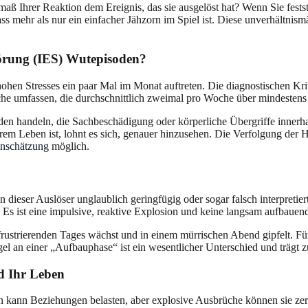
 Ihrer Reaktion dem Ereignis, das sie ausgelöst hat? Wenn Sie feststel
dass mehr als nur ein einfacher Jähzorn im Spiel ist. Diese unverhältni
törung (IES) Wutepisoden?
hen Stresses ein paar Mal im Monat auftreten. Die diagnostischen Krite
che umfassen, die durchschnittlich zweimal pro Woche über mindestens 
soden handeln, die Sachbeschädigung oder körperliche Übergriffe inner
hrem Leben ist, lohnt es sich, genauer hinzusehen. Die Verfolgung der
inschätzung
möglich.
eser Auslöser unglaublich geringfügig oder sogar falsch interpretiert
s ist eine impulsive, reaktive Explosion und keine langsam aufbauende
frustrierenden Tages wächst und in einem mürrischen Abend gipfelt. Fü
gel an einer „Aufbauphase“ ist ein wesentlicher Unterschied und trägt 
d Ihr Leben
zorn kann Beziehungen belasten, aber explosive Ausbrüche können sie z