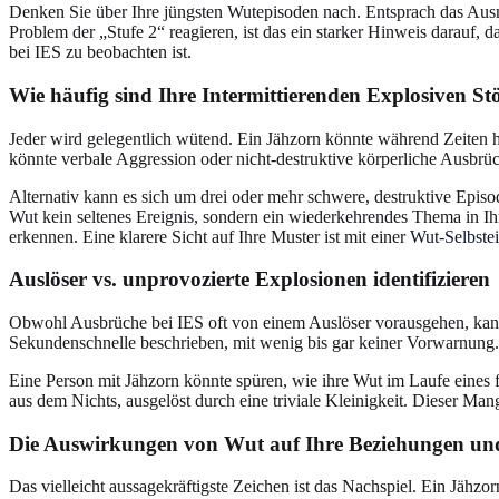
Denken Sie über Ihre jüngsten Wutepisoden nach. Entsprach das Ausmaß
Problem der „Stufe 2“ reagieren, ist das ein starker Hinweis darauf, 
bei IES zu beobachten ist.
Wie häufig sind Ihre Intermittierenden Explosiven S
Jeder wird gelegentlich wütend. Ein Jähzorn könnte während Zeiten ho
könnte verbale Aggression oder nicht-destruktive körperliche Ausbrü
Alternativ kann es sich um drei oder mehr schwere, destruktive Epi
Wut kein seltenes Ereignis, sondern ein wiederkehrendes Thema in I
erkennen. Eine klarere Sicht auf Ihre Muster ist mit einer
Wut-Selbste
Auslöser vs. unprovozierte Explosionen identifizieren
Obwohl Ausbrüche bei IES oft von einem Auslöser vorausgehen, kann di
Sekundenschnelle beschrieben, mit wenig bis gar keiner Vorwarnung. E
Eine Person mit Jähzorn könnte spüren, wie ihre Wut im Laufe eines 
aus dem Nichts, ausgelöst durch eine triviale Kleinigkeit. Dieser Man
Die Auswirkungen von Wut auf Ihre Beziehungen un
Das vielleicht aussagekräftigste Zeichen ist das Nachspiel. Ein Jäh